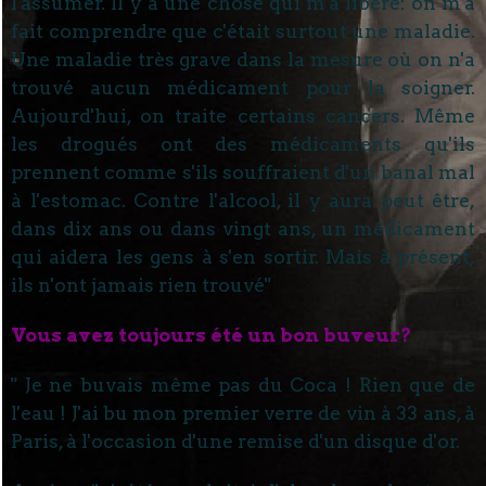
l'assumer. Il y a une chose qui m'a libéré: on m'a
fait comprendre que c'était surtout une maladie.
Une maladie très grave dans la mesure où on n'a
trouvé aucun médicament pour la soigner.
Aujourd'hui, on traite certains cancers. Même
les drogués ont des médicaments qu'ils
prennent comme s'ils souffraient d'un banal mal
à l'estomac. Contre l'alcool, il y aura peut être,
dans dix ans ou dans vingt ans, un médicament
qui aidera les gens à s'en sortir. Mais à présent,
ils n'ont jamais rien trouvé"
Vous avez toujours été un bon buveur?
" Je ne buvais même pas du Coca ! Rien que de
l'eau ! J'ai bu mon premier verre de vin à 33 ans, à
Paris, à l'occasion d'une remise d'un disque d'or.