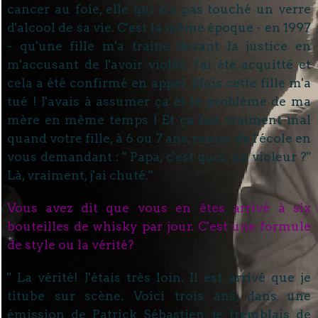
cancer au foie, elle qui n'a pas touché un verre
d'alcool de sa vie. C'est la même époque - en 1997
- qu'une fille m'a traîné devant la justice en
m'accusant de l'avoir violée. J'ai été acquitté et
cela a été confirmé en appel. Mais cette fille m'a
tué ! J'avais à assumer ça et le problème de ma
mère en même temps ! Et ça fait vraiment mal
quand votre fille, à 6 ou 7 ans, rentre de l'école en
vous demandant : " Papa, c'est quoi, un violeur ?"
Là, vraiment, j'ai chuté."
Vous avez dit que vous en êtes arrivé à six
bouteilles de whisky par jour. C'est une formule
de style ou la vérité?
" La vérité! J'étais très loin. Il est arrivé que je
titube sur scène. Voici trois ans, dans une
émission de Patrick Sébastien, je tremblais de