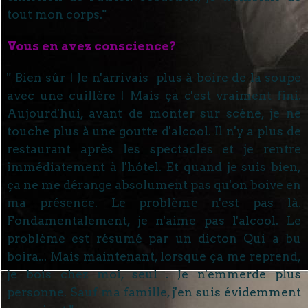
tout mon corps."
Vous en avez conscience?
" Bien sûr ! Je n'arrivais plus à boire de la soupe
avec une cuillère ! Mais ça c'est vraiment fini.
Aujourd'hui, avant de monter sur scène, je ne
touche plus à une goutte d'alcool. Il n'y a plus de
restaurant après les spectacles et je rentre
immédiatement à l'hôtel. Et quand je suis bien,
ça ne me dérange absolument pas qu'on boive en
ma présence. Le problème n'est pas là.
Fondamentalement, je n'aime pas l'alcool. Le
problème est résumé par un dicton Qui a bu
boira... Mais maintenant, lorsque ça me reprend,
je bois chez moi, seul . Je n'emmerde plus
personne. Sauf ma famille, j'en suis évidemment