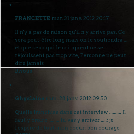
FRANCETTE
mar. 31 janv. 2012 20:17
Il n'y a pas de raison qu'il n'y arrive pas. Ce
sera peut-être long mais on le soutiendra ...
et que ceux qui le critiquent ne se
réjouissent pas trop vite, Personne ne peut
dire jamais
Bisous
Ghyslaine
sam. 28 janv. 2012 09:50
Quelle franchise dans cet interview .......... Il
faut y croire ......... tu vas y arriver .....; je
l'espère de tout mon coeur; bon courage