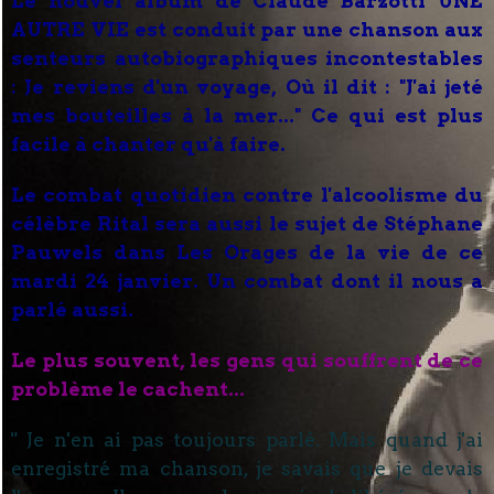
Le nouvel album de Claude Barzotti UNE
AUTRE VIE est conduit par une chanson aux
senteurs autobiographiques incontestables
: Je reviens d'un voyage, Où il dit : "J'ai jeté
mes bouteilles à la mer..." Ce qui est plus
facile à chanter qu'à faire.
Le combat quotidien contre l'alcoolisme du
célèbre Rital sera aussi le sujet de Stéphane
Pauwels dans Les Orages de la vie de ce
mardi 24 janvier. Un combat dont il nous a
parlé aussi.
Le plus souvent, les gens qui souffrent de ce
problème le cachent...
" Je n'en ai pas toujours parlé. Mais quand j'ai
enregistré ma chanson, je savais que je devais