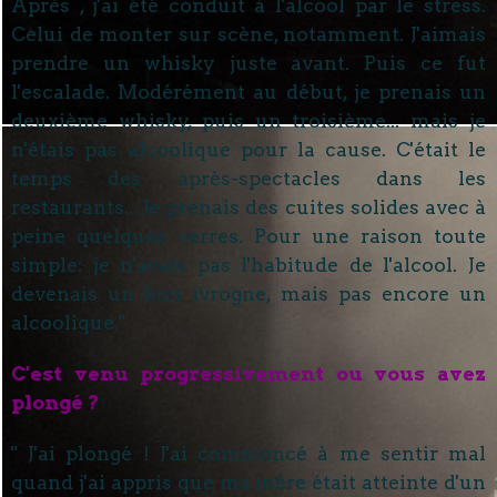
Après , j'ai été conduit à l'alcool par le stress.
Celui de monter sur scène, notamment. J'aimais
prendre un whisky juste avant. Puis ce fut
l'escalade. Modérément au début, je prenais un
deuxième whisky, puis un troisième... mais je
n'étais pas alcoolique pour la cause. C'était le
temps des après-spectacles dans les
restaurants... Je prenais des cuites solides avec à
peine quelques verres. Pour une raison toute
simple: je n'avais pas l'habitude de l'alcool. Je
devenais un bon ivrogne, mais pas encore un
alcoolique."
C'est venu progressivement ou vous avez
plongé ?
" J'ai plongé ! J'ai commencé à me sentir mal
quand j'ai appris que ma mère était atteinte d'un