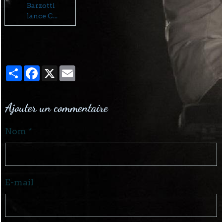
Barzotti
lance C...
Partager
Facebook
X
Email
Ajouter un commentaire
Nom
E-mail