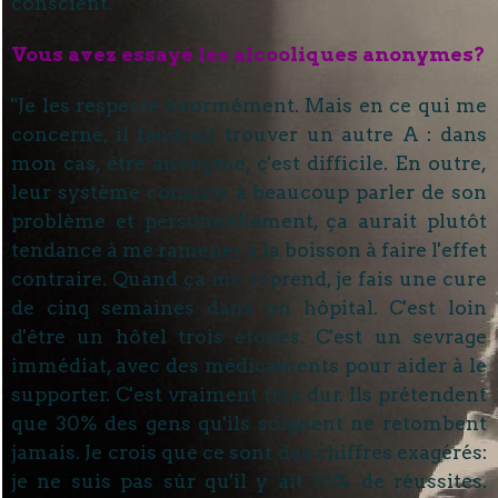
conscient."
Vous avez essayé les alcooliques anonymes?
"Je les respecte énormément. Mais en ce qui me
concerne, il faudrait trouver un autre A : dans
mon cas, être anonyme, c'est difficile. En outre,
leur système consiste à beaucoup parler de son
problème et personnellement, ça aurait plutôt
tendance à me ramener à la boisson à faire l'effet
contraire. Quand ça me reprend, je fais une cure
de cinq semaines dans un hôpital. C'est loin
d'être un hôtel trois étoiles. C'est un sevrage
immédiat, avec des médicaments pour aider à le
supporter. C'est vraiment très dur. Ils prétendent
que 30% des gens qu'ils soignent ne retombent
jamais. Je crois que ce sont des chiffres exagérés:
je ne suis pas sûr qu'il y ait 10% de réussites.