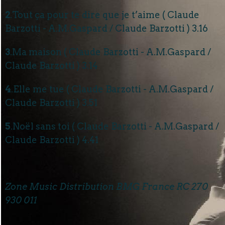
2
.Tout ça pour te dire que je t’aime ( Claude
Barzotti - A.M.Gaspard / Claude Barzotti ) 3.16
3
.Ma maison ( Claude Barzotti - A.M.Gaspard /
Claude Barzotti ) 3.14
4
.Elle me tue ( Claude Barzotti - A.M.Gaspard /
Claude Barzotti ) 3.51
5
.Noël sans toi ( Claude Barzotti - A.M.Gaspard /
Claude Barzotti ) 4.41
Zone Music Distribution BMG France RC 270
930 011