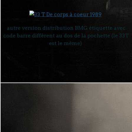
autre version distribution BMG étiquette avec
code barre différent au dos de la pochette (le 33T
est le même)