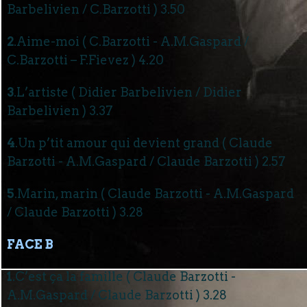
Barbelivien / C.Barzotti ) 3.50
2
.Aime-moi ( C.Barzotti - A.M.Gaspard /
C.Barzotti – F.Fievez ) 4.20
3
.L’artiste ( Didier Barbelivien / Didier
Barbelivien ) 3.37
4
.Un p’tit amour qui devient grand ( Claude
Barzotti - A.M.Gaspard / Claude Barzotti ) 2.57
5
.Marin, marin ( Claude Barzotti - A.M.Gaspard
/ Claude Barzotti ) 3.28
FACE B
1
.C’est ça la famille ( Claude Barzotti -
A.M.Gaspard / Claude Barzotti ) 3.28