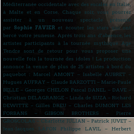
Méditerranée occidentale avec des escales en Italie,
à Malte et en Corse. Chaque soir, vous pourrez
assister à un nouveau spectacle présenté
par
Sophie FAVIER
et écouter les stars qui ont
bercé votre jeunesse. Après trois ans d’absence, les
artistes participants à la tournée mythique Age
Tendre sont de retour pour vous proposer une
nouvelle fois la tournée des idoles ! La production
annonce la venue de plus de 25 artistes à bord du
paquebot : Marcel AMONT – Isabelle AUBRET –
Hugues AUFRAY – Claude BARZOTTI – Marie-Paule
BELLE – Georges CHELON Pascal DANEL – DAVE –
Christian DELAGRANGE – Linda de SUZA – Richard
DEWITTE – Gilles DREU – Charles DUMONT LES
FORBANS – GIBSON BROTHERS – Pierre
GROSCOLAS – Charlotte JULIAN – Patrick JUVET –
Jean-Jacques LAFON Philippe LAVIL – Herbert