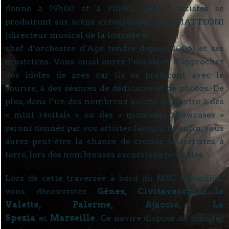
donné à 19h00 et à 21h00. Quatre artistes se
produiront sur scène entourés par Guy MATTEONI
(directeur musical de la tournée et
chef d’orchestre d’Age tendre depuis 2006) et ses
musiciens. Vous aussi aurez l’occasion d’approcher
vos idoles de près car ils se prêteront avec le
sourire, à des séances de dédicaces et de photos. De
plus, dans l’un des nombreux salons du navire à des
« mini récitals » ou des « moments showcases »
seront donnés par vos artistes favoris. Et enfin, vous
aurez peut-être la chance de croiser les artistes à
terre, lors des nombreuses excursions possibles.
Lors de cette traversée à bord du MSC Splendida,
vous découvrirez
Gênes, Civitavecchia, la
Valette, Palerme, Ajaccio, La
Spezia
et
Marseille
. Ce navire dispose de tous les