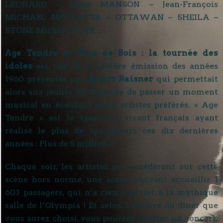
LEONARD – Jeane MANSON – Jean-François
MICHAEL NICOLETTA – OTTAWAN – SHEILA –
STONE Michèle TORR… .
Age Tendre et Tête de Bois : la tournée des
idoles
est tiré de la célèbre émission des années
1960 présentée par
Albert Raisner
qui permettait
alors aux jeunes de l’époque de passer un moment
musical en écoutant leurs artistes préférés. « Age
Tendre » est le spectacle vivant français ayant
réalisé le plus de spectateurs ces dix dernières
années : Plus de 5 millions !
Chaque soir, les artistes se succéderont sur cette
scène hors norme, une scène pouvant accueillir 1
603 passagers, qui n’a rien à envier à la mythique
salle de l’Olympia ! Et selon l’horaire du dîner que
vous aurez choisi, vous pourrez assister un concert,