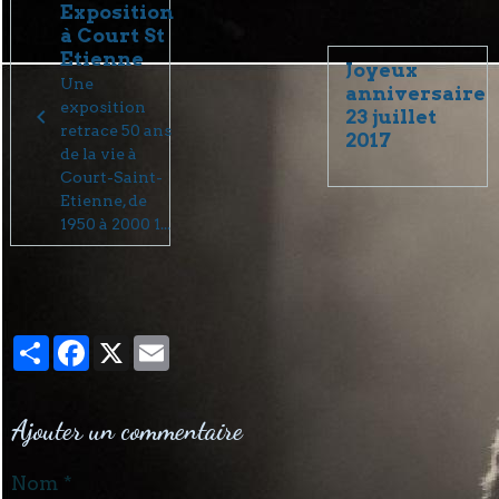
Exposition
à Court St
Etienne
Joyeux
Une
anniversaire
exposition
23 juillet
retrace 50 ans
2017
de la vie à
Court-Saint-
Etienne, de
1950 à 2000 1...
Partager
Facebook
X
Email
Ajouter un commentaire
Nom