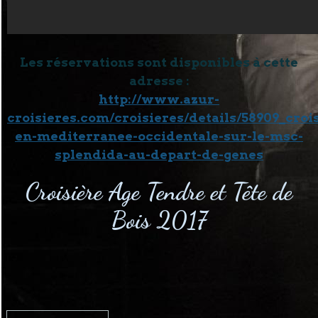
Les réservations sont disponibles à cette
adresse :
http://www.azur-
croisieres.com/croisieres/details/58909_croi
en-mediterranee-occidentale-sur-le-msc-
splendida-au-depart-de-genes
Croisière Age Tendre et Tête de
Bois 2017