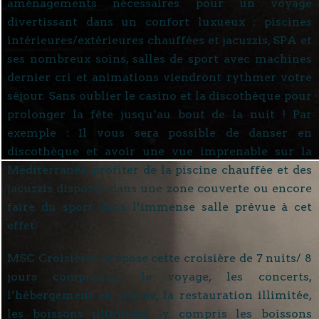
aménagements nécessaires pour un voyage
divertissant dans un confort luxueux : piscines
intérieures/extérieures chauffées et jacuzzis, SPA et
ses nombreux soins, salles de sport avec machines
dernier cri et animations viendront rythmer votre
séjour. Sans oublier le casino et la discothèque pour
prolonger la fête jusqu’au bout de la nuit ! Par
exemple : Il vous sera possible de danser en
discothèque et avoir une vue imprenable sur la
Méditerranée, profiter de la piscine chauffée et des
jacuzzis disposés dans une zone couverte ou encore
faire du sport dans l’immense salle prévue à cet
effet.
MSC Croisières propose cette croisière de 7 nuits/ 8
jours comprenant le voyage, les concerts,
l’hébergement en cabine, la restauration illimitée,
les boissons illimitées -y compris les boissons