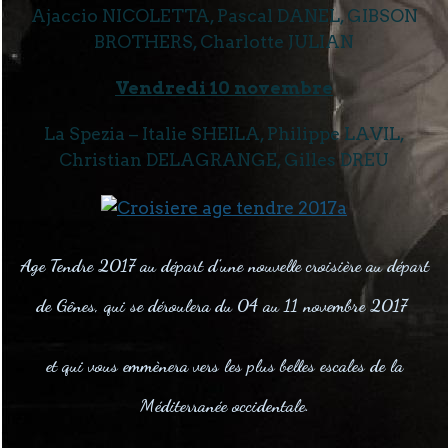
Ajaccio NICOLETTA, Pascal DANEL, GIBSON
BROTHERS, Charlotte JULIAN
Vendredi 10 novembre
La Spezia – Italie SHEILA, Philippe LAVIL,
Christian DELAGRANGE, Gilles DREU
Age Tendre 2017
au départ
d’une nouvelle croisière au départ
de Gênes,
qui se déroulera du
04 au 11 novembre 2017
et qui vous emmènera vers
les plus belles escales de la
Méditerranée occidentale
.