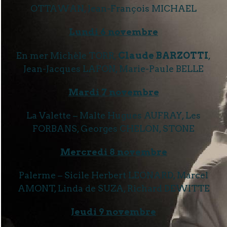
OTTAWAN, Jean-François MICHAEL
Lundi 6 novembre
En mer Michèle TORR,
Claude BARZOTTI
,
Jean-Jacques LAFON, Marie-Paule BELLE
Mardi 7 novembre
La Valette – Malte Hugues AUFRAY, Les
FORBANS, Georges CHELON, STONE
Mercredi 8 novembre
Palerme – Sicile Herbert LEONARD, Marcel
AMONT, Linda de SUZA, Richard DEWITTE
Jeudi 9 novembre