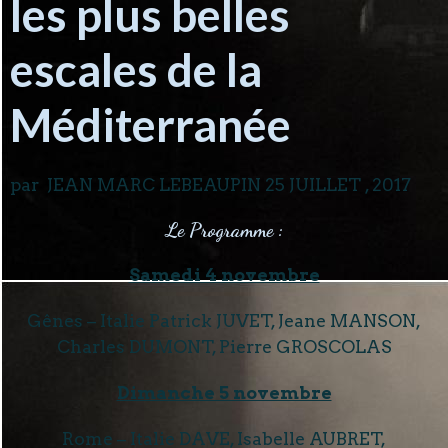
les plus belles
escales de la
Méditerranée
par JEAN MARC LEBEAUPIN 25 JUILLET , 2017
Le Programme :
Samedi 4 novembre
Gênes – Italie Patrick JUVET, Jeane MANSON,
Charles DUMONT, Pierre GROSCOLAS
Dimanche 5 novembre
Rome – Italie DAVE, Isabelle AUBRET,