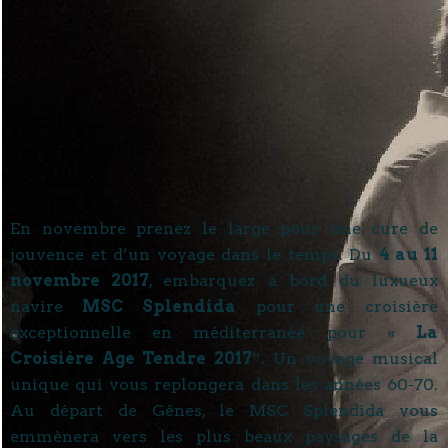
En novembre prenez le large pour une cure de
jouvence et d’un voyage dans le temps. Du
4 au 11
novembre 2017
, embarquez à bord du luxueux
navire
MSC Splendida
pour une croisière
exceptionnelle en méditerranée pour «
La
Croisière Age Tendre 2017″
. Un voyage musical
unique qui vous replongera dans les années 60-70.
Au départ de Gênes, le MSC Splendida vous
emmènera vers les plus beaux paysages de la