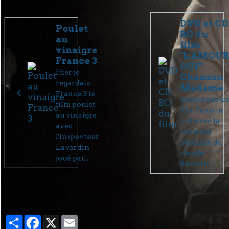
DVD et CD
Poulet
BO du
au
film
vinaigre
"L'AMOU
France 3
OUF"
Hier je
Chanson
regardais
Madame
France 3 le
Générique d
film poulet
film l'amour
au vinaigre
ouf avec la
avec
chanson
l'inspevteur
Madame de
Lavardin
claude
joué par...
Barzotti ...
Partager
Facebook
X
Email