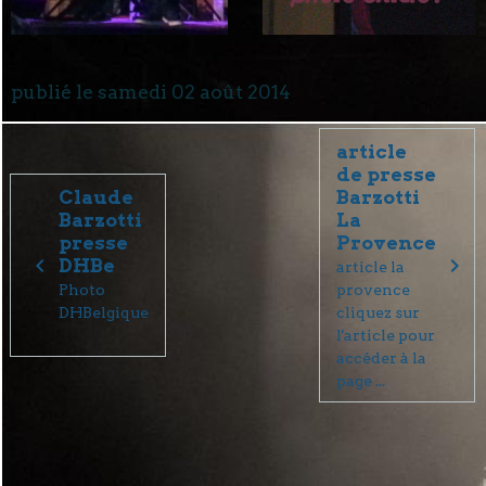
publié le samedi 02 août 2014
article
de presse
Claude
Barzotti
Barzotti
La
presse
Provence
DHBe
article la
Photo
provence
DHBelgique
cliquez sur
l'article pour
accéder à la
page ...