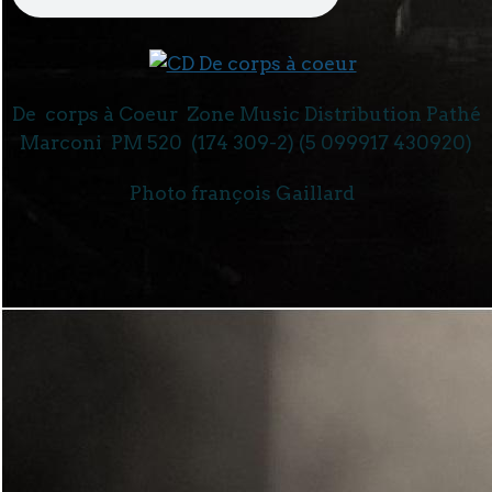
De corps
à
Coeur
Zone Music Distribution Pathé
Marconi PM 520 (174 309-2) (5 099917 430920)
Photo françois Gaillard