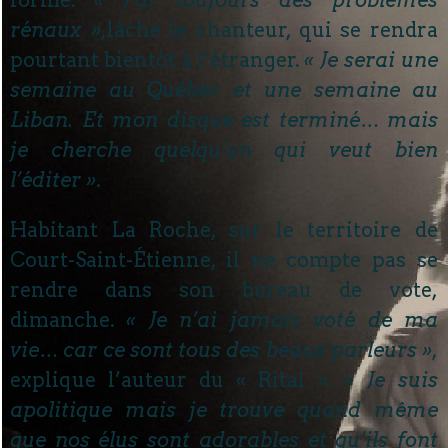
forme.
« J’ai toujours des problèmes
rénaux »,
lâche le chanteur, qui se rendra
pourtant bientôt à l’étranger.
« Je serai une
semaine au Québec et une semaine au
Liban. Et mon disque est terminé… mais
je cherche quelqu’un qui veut bien
l’éditer »
.
Habitant La Roche, sur le territoire de
Court-Saint-Étienne, il ne compte pas se
rendre dans son bureau de vote,
dimanche.
« Je n’ai jamais voté de ma
vie… car ce sont tous des beaux parleurs »
,
explique l’auteur du « Rital ».
« Je suis
apolitique mais je trouve quand même
que nos élus sont adorables et qu’ils font