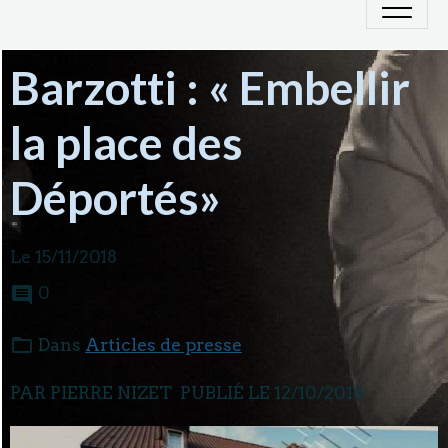
Barzotti : « Embellir
la place des
Déportés»
Le 15/11/2018
0
Dans
Articles de presse
PAR PIERRE NIZET
PUBLIÉ LE 12/10/2018