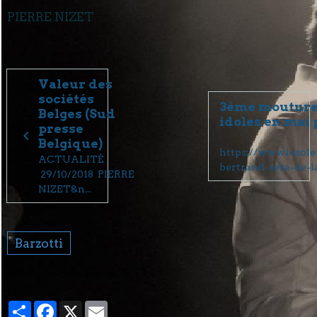
PIERRE NIZET
Valeur des
sociétés
3ème mouture 
Belges (Sud
idoles en mai
presse
Belgique)
https://www.lesole
ACTUALITÉ
bertrand-sera-de-la
29/10/2018 PIERRE
NIZET&n...
Barzotti
Partager
Facebook
X
Email