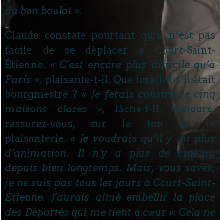
du bon boulot ».
Claude constate pourtant qu’il n’est pas
facile de se déplacer à Court-Saint-
Étienne.
« C’est encore plus difficile qu’à
Paris »,
plaisante-t-il. Que ferait-il s’il était
bourgmestre ?
« Je ferais construire cinq
maisons closes »,
lâche-t-il, toujours,
rassurez-vous, sur le ton de la
plaisanterie.
« Je voudrais qu’il y ait plus
d’animation. Il n’y a plus de cinéma
depuis bien longtemps. Mais, vous savez,
je ne suis pas tous les jours à Court-Saint-
Étienne. J’aurais aimé embellir la place
des Déportés qui me tient à cœur ». Cela ne