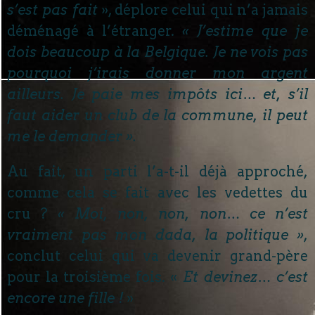
s’est pas fait
», déplore celui qui n’a jamais
déménagé à l’étranger.
« J’estime que je
dois beaucoup à la Belgique. Je ne vois pas
pourquoi j’irais donner mon argent
ailleurs. Je paie mes impôts ici… et, s’il
faut aider un club de la commune, il peut
me le demander ».
Au fait, un parti l’a-t-il déjà approché,
comme cela se fait avec les vedettes du
cru ?
« Moi, non, non, non… ce n’est
vraiment pas mon dada, la politique »
,
conclut celui qui va devenir grand-père
pour la troisième fois. «
Et devinez… c’est
encore une fille !
»