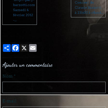
Concert de
barzotti.com
Claude Barzotti
Samedi 4
à 23h00 à c&oci...
février 2012
-...
Partager
Facebook
X
Email
Ajouter un commentaire
Nom
E-mail