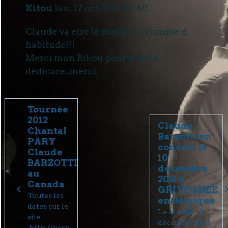
Kitou
lun. 17 oct. 2011 20:40
Claude va etre le meilleur , comme d
habitude!!!
Merci mon Rikou pour la jolie
dédicace..merci.
Tournée
2012
Claude
Chantal
Barzotti en
PARY
concert le
Claude
10
BARZOTTI
décembre
au
2011 à
Canada
GRIVEGNEE
Toutes les
en Belgique
dates sur le
Le samedi 10
site
décembre 2011
http://pary-