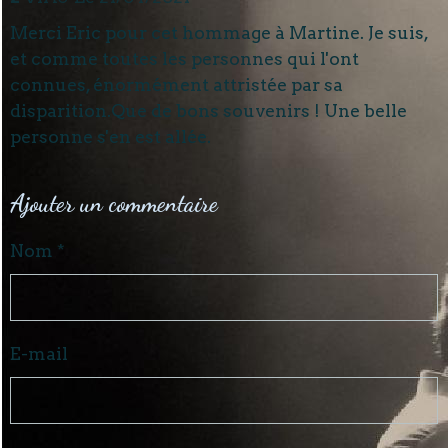
Merci Eric pour cet hommage à Martine. Je suis,
et comme toutes les personnes qui l'ont
connues, énormément attristée par sa
disparition.Que de bons souvenirs ! Une belle
personne s'en est allée.
Ajouter un commentaire
Nom
E-mail