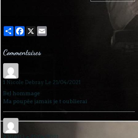
Partager
Facebook
X
Email
Commentaires
1
Nicole Debray
Le 21/04/2021
Bel hommage
Ma poupée jamais je t oublierai
2
VIAU
Le 21/04/2021