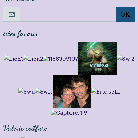
OK
sites favoris
Valérie coiffure