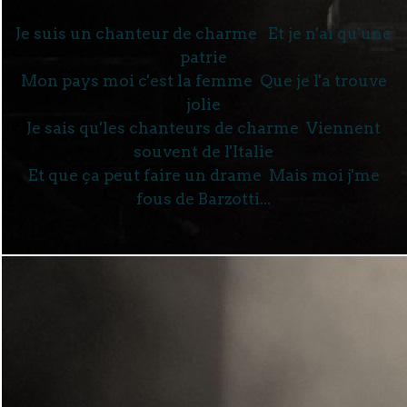
Je suis un chanteur de charme Et je n'ai qu'une
patrie
Mon pays moi c'est la femme Que je l'a trouve
jolie
Je sais qu'les chanteurs de charme Viennent
souvent de l'Italie
Et que ça peut faire un drame Mais moi j'me
fous de Barzotti...