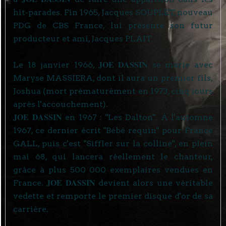
hit-parades. Fin 1965, Jacques SOUPLET, nouveau
PDG de CBS France, lui présente son futur
producteur et ami, Jacques PLAIT.
JOE DASSIN
Le 18 janvier 1966,
se marie avec
Maryse MASSIERA, dont il aura un premier fils,
Joshua (mort prématurément en 1973, cinq jours
après l'accouchement).
JOE DASSIN
en 1967 : "Les Dalton". À l'automne
1967, ce dernier écrit "Bébé requin" pour France
GALL, puis c'est "Siffler sur la colline", en plein
mai 68, qui lancera réellement le chanteur,
grâce à plus 500 000 exemplaires vendues en
JOE DASSIN
France.
devient alors une véritable
vedette et remporte le premier disque d'or de sa
carrière.