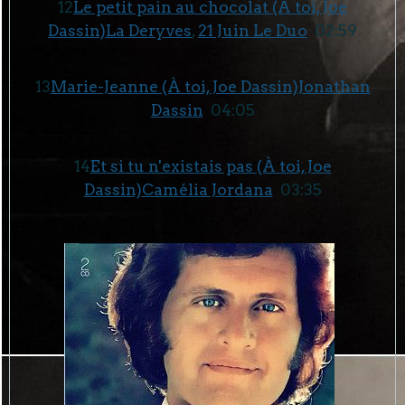
12
Le petit pain au chocolat (À toi, Joe
Dassin)
La Deryves
,
21 Juin Le Duo
02:59
13
Marie-Jeanne (À toi, Joe Dassin)
Jonathan
Dassin
04:05
14
Et si tu n'existais pas (À toi, Joe
Dassin)
Camélia Jordana
03:35