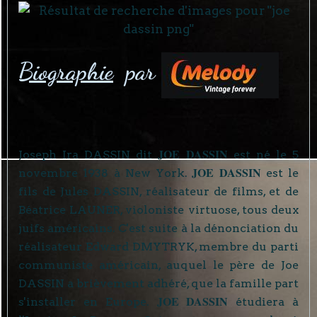
Biographie
par
JOE DASSIN
Joseph Ira DASSIN dit
est né le 5
JOE DASSIN
novembre 1938 à New York.
est le
fils de Jules DASSIN, réalisateur de films, et de
Béatrice LAUNER, violoniste virtuose, tous deux
juifs américains. C'est suite à la dénonciation du
réalisateur Edward DMYTRYK, membre du parti
communiste américain, auquel le père de Joe
DASSIN a brièvement adhéré, que la famille part
JOE DASSIN
s'installer en Europe.
étudiera à