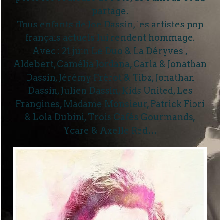
partage.
Tous enfants de Joe Dassin, les artistes pop
français actuels lui rendent hommage.
Avec : 21 juin Le Duo & La Déryves ,
Aldebert, Camélia Jordana, Carla & Jonathan
Dassin, Jérémy Frérot & Tibz, Jonathan
Dassin, Julien Dassin, Kids United, Les
Frangines, Madame Monsieur, Patrick Fiori
& Lola Dubini, Trois Cafés Gourmands,
Ycare & Axelle Red…