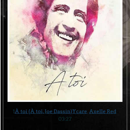
1
À toi (À toi, Joe Dassin)
Ycare
,
Axelle Red
03:27