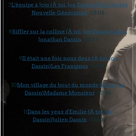
7
L'équipe à Jojo (À toi, Joe Dassin)
Kids United
Nouvelle Génération
03:06
8
Siffler sur la colline (À toi, Joe Dassin)
Carla
,
Jonathan Dassin
02:33
9
Il était une fois nous deux (À toi, Joe
Dassin)
Les Frangines
03:34
10
Mon village du bout du monde (À toi, Joe
Dassin)
Madame Monsieur
02:45
11
Dans les yeux d'Emilie (À toi, Joe
Dassin)
Julien Dassin
03:53