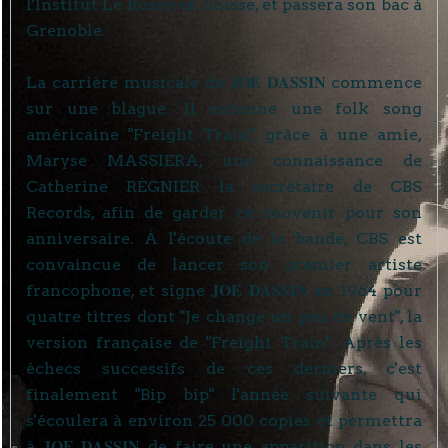
l'Institut Le Rosey en Suisse, et passera son bac à
Grenoble.
JOE DASSIN
La carrière musicale de
commence
sur une blague. Il entonne une folk song
américaine "Freight Train", grâce à une amie,
Maryse MASSIERA, une connaissance de
Catherine RÉGNIER la secrétaire de CBS
Records, afin de garder ce souvenir pour son
anniversaire. À l'écoute de la bande, CBS est
convaincue de lancer son premier artiste
JOE DASSIN
francophone, et signe
en 1964 pour
quatre titres dont "Je change un peu de vent", la
version française de "Freight Train". Après les
échecs successifs de ces derniers, c'est
finalement "Bip bip" l'année suivante qui
s'écoulera à environ 25 000 copies et permettra
JOE DASSIN
à
de faire une apparition dans les