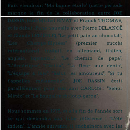
Puis viendront "Ma bonne étoile" (cette période
JOE
marque la fin de la collaboration entre
DASSIN
, Jean-Michel RIVAT et Franck THOMAS,
et le début d'une nouvelle avec Pierre DELANOË
et Claude LEMESLE), "Le petit pain au chocolat",
"Les Champs-Élysées" (premier succès
international traduit en allemand, italien,
anglais, japonais...), "Le chemin de papa",
"L'Amérique", "Cécilia", "La fleur aux dents",
"L'équipe à Jojo", "Salut les amoureux", "Si tu
JOE DASSIN
t'appelles mélancolie"...
écrit
parallèlement pour son ami CARLOS
: "Señor
Météo" et "Le bougalou du loup-garou".
Nous sommes en 1975, et à la fin de l'année sort
ce qui deviendra son tube référence : "L'été
indien". L'année suivante, il enchaînera avec les