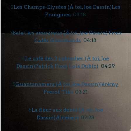
2
Les Champs-Elysées (À toi, Joe Dassin)
Les
Frangines
03:18
3
Salut les amoureux (À toi, Joe Dassin)
Trois
Cafés Gourmands
04:18
4
Le café des 3 colombes (À toi, Joe
Dassin)
Patrick Fiori
,
Lola Dubini
04:29
5
Guantanamera (À toi, Joe Dassin)
Jérémy
Frerot
,
Tibz
03:21
6
La fleur aux dents (À toi, Joe
Dassin)
Aldebert
02:28