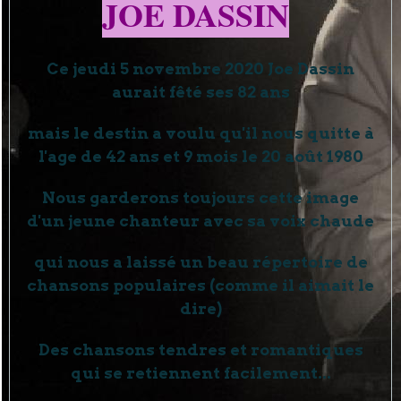
JOE DASSIN
Ce jeudi 5 novembre 2020 Joe Dassin
aurait fêté ses 82 ans
mais le destin a voulu qu'il nous quitte à
l'age de 42 ans et 9 mois le 20 août 1980
Nous garderons toujours cette image
d'un jeune chanteur avec sa voix chaude
qui nous a laissé un beau répertoire de
chansons populaires (comme il aimait le
dire)
Des chansons tendres et romantiques
qui se retiennent facilement...