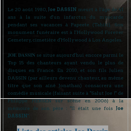
Le 20 août 1980,
Joe DASSIN
meurt à l'âge de 41
ans à la suite d'un infarctus du myocarde
pendant ses vacances à Papeete (Tahiti). Son
monument funéraire est à l'Hollywood Forever
Cemetery, cimetière d'Hollywood à Los Angeles.
JOE DASSIN
se situe aujourd'hui encore parmi le
Top 15 des chanteurs ayant vendu le plus de
disques en France. En 2010, et son fils Julien
DASSIN (par ailleurs devenu chanteur, au même
titre que son aîné Jonathan) consacrera une
comédie musicale (faisant suite à "Salut Joe !" de
Philippe HERSEN sur scène en 2006) à la
mémoire de son père : "Il était une fois
Joe
DASSIN
".