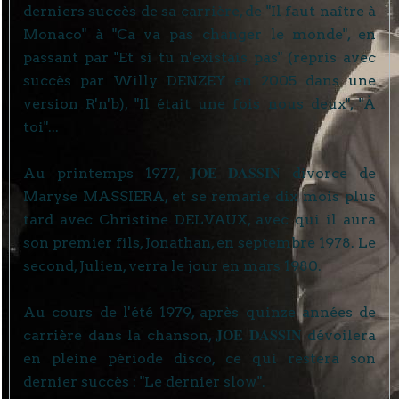
derniers succès de sa carrière, de "Il faut naître à
Monaco" à "Ca va pas changer le monde", en
passant par "Et si tu n'existais pas" (repris avec
succès par Willy DENZEY en 2005 dans une
version R'n'b), "Il était une fois nous deux", "À
toi"...
JOE DASSIN
Au printemps 1977,
divorce de
Maryse MASSIERA, et se remarie dix mois plus
tard avec Christine DELVAUX, avec qui il aura
son premier fils, Jonathan, en septembre 1978. Le
second, Julien, verra le jour en mars 1980.
Au cours de l'été 1979, après quinze années de
JOE DASSIN
carrière dans la chanson,
dévoilera
en pleine période disco, ce qui restera son
dernier succès : "Le dernier slow".