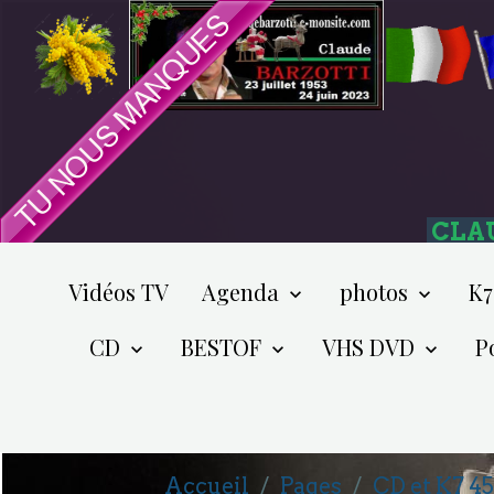
CLA
Vidéos TV
Agenda
photos
K7
CD
BESTOF
VHS DVD
P
Accueil
Pages
CD et K7 4