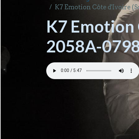
K7 Emotion Côte d'Ivoire 
K7 Emotion 
2058A-0798