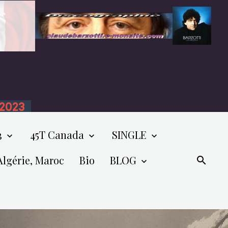
n 2023
3
45T Canada
SINGLE
Algérie, Maroc
Bio
BLOG