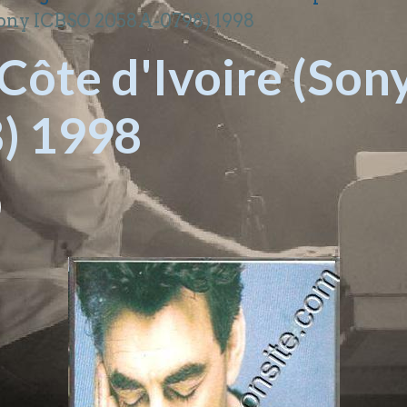
(Sony ICBSO 2058A-0798) 1998
Côte d'Ivoire (So
) 1998