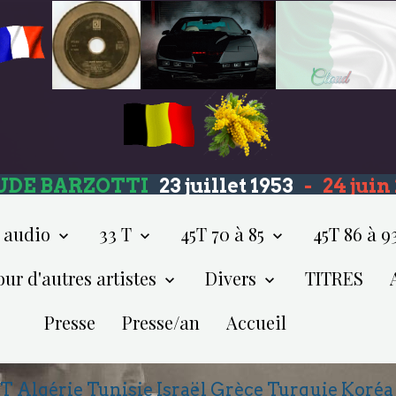
UDE BARZOTTI
23 juillet 1953
-
24 jui
 audio
33 T
45T 70 à 85
45T 86 à 9
our d'autres artistes
Divers
TITRES
Presse
Presse/an
Accueil
5T Algérie Tunisie Israël Grèce Turquie Koréa