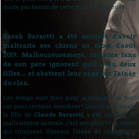
doute pas besoin de cette nouvelle épreuve.
Sarah Barzotti a été accusée d'avoir
maltraité ses chiens au mois d'août
2019. Malheureusement, certains fans
de son père ignorent qu'il a eu deux
filles... et abattent leur rage sur l'aînée
du clan.
Les temps sont durs pour la famille... en tout
cas pour certains membres ! Depuis que Sarah,
la fille de
Claude Barzotti
, a été accusée de
maltraitance animale, c'est son père et sa soeur
qui trinquent. Vanessa, l'aînée du chanteur, a