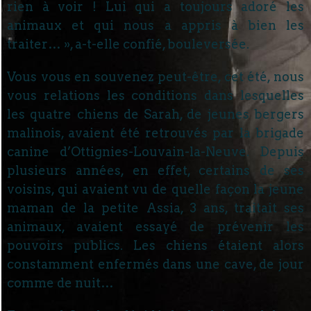
rien à voir ! Lui qui a toujours adoré les
animaux et qui nous a appris à bien les
traiter… », a-t-elle confié, bouleversée.
Vous vous en souvenez peut-être, cet été, nous
vous relations les conditions dans lesquelles
les quatre chiens de Sarah, de jeunes bergers
malinois, avaient été retrouvés par la brigade
canine d’Ottignies-Louvain-la-Neuve. Depuis
plusieurs années, en effet, certains de ses
voisins, qui avaient vu de quelle façon la jeune
maman de la petite Assia, 3 ans, traitait ses
animaux, avaient essayé de prévenir les
pouvoirs publics. Les chiens étaient alors
constamment enfermés dans une cave, de jour
comme de nuit…