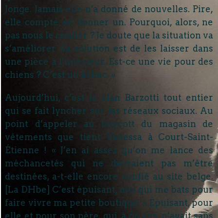
Jonge. Jamais elle n’a donné de nouvelles. Pire,
elle compte en donner un. Pourquoi, alors, ne
pas nous le confier ? Je doute que la situation va
s’améliorer. Sa solution est de les laisser dans
une pièce à l’intérieur. Est-ce une vie pour des
chiens ? C’est un échec. »
Aujourd’hui, c’est le clan Barzotti tout entier
qui se fait lyncher sur les réseaux sociaux. Au
point d’appeler au boycott du magasin de
vêtements que tient Vanessa à Court-Saint-
Étienne ! « J’en ai assez qu’on me lance des
méchancetés qui ne devraient pas m’être
destinées, a-t-elle encore confié au site belge.
[La DHbe] C’est épuisant, moi qui me bats pour
faire vivre ma petite boutique. » Épuisant, pour
elle et pour son père, qui, à 66 ans, n’avait sans