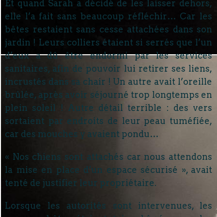
Et quand Sarah a décidé de les laisser dehors,
elle l’a fait sans beaucoup réfléchir… Car les
bêtes restaient sans cesse attachées dans son
jardin ! Leurs colliers étaient si serrés que l’un
d’eux a dû être endormi par les services
sanitaires, afin de pouvoir lui retirer ses liens,
incrustés dans sa chair ! Un autre avait l’oreille
brûlée, après avoir séjourné trop longtemps en
plein soleil ! Autre détail terrible : des vers
sortaient par endroits de leur peau tuméfiée,
car des mouches y avaient pondu…
« Nos chiens sont attachés car nous attendons
la mise en place d’un espace sécurisé », avait
tenté de justifier leur propriétaire.
Lorsque les autorités sont intervenues, les