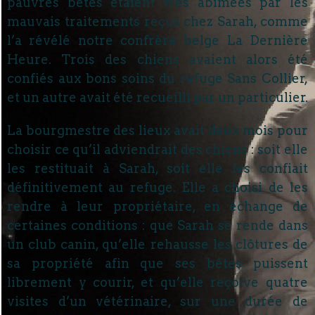
pauvres bêtes étaient très abîmées par les
mauvais traitements reçus chez Sarah, comme
l’a révélé notre confrère belge La Dernière
Heure. Trois des chiens avaient alors été
confiés aux bons soins du refuge Sans Collier,
et un autre avait été recueilli par un particulier.
La bourgmestre des lieux avait deux mois pour
choisir ce qu’il adviendrait des chiens : soit elle
les restituait à Sarah, soit elle les confiait
définitivement au refuge. Elle a choisi de les
rendre à leur propriétaire, en échange de
certaines conditions : que Sarah se rende dans
un club canin, qu’elle rehausse les clôtures de
sa propriété afin que ses bêtes puissent
librement y courir, et qu’elle reçoive quatre
visites d’un vétérinaire, sur une durée de