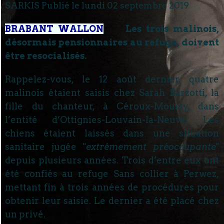
SARKIS Publié le
lundi 02 septembre 2019
BRABANT WALLON
Les trois malinois,
désormais pensionnaires au refuge, doivent
être resocialisés.
Rappelez-vous, le 12 août dernier, quatre
malinois étaient saisis chez Sarah Barzotti, la
fille du chanteur, à Céroux-Mousty, dans
l’entité d’Ottignies-Louvain-la-Neuve. Les
chiens étaient laissés dans une situation
sanitaire jugée "
extrêmement préoccupante
"
depuis plusieurs années. Trois d’entre eux ont
été confiés au refuge Sans collier à Perwez,
mettant fin à trois années de procédures pour
obtenir leur saisie. Le dernier a été placé chez
un privé.