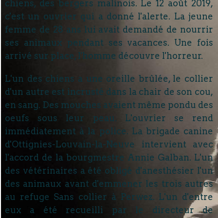
chiens, des bergers malinois. Le 12 août 2019,
c'est un ouvrier qui a donné l'alerte. La jeune
femme de 28 ans lui avait demandé de nourrir
ses animaux pendant ses vacances. Une fois
arrivé sur place, l'homme découvre l'horreur.
L'un des chiens a une oreille brûlée, le collier
d'un autre est incrusté dans la chair de son cou,
en sang. Des mouches avaient même pondu des
oeufs sous leur peau. L'ouvrier se rend
immédiatement à la police. La brigade canine
d'Ottignies-Louvain-la-Neuve intervient avec
l'accord de la bourgmestre Annie Galban. L'un
des vétérinaires a été obligé d'anesthésier l'un
des animaux avant d'emmener les trois autres
au refuge Sans collier à Perwez. L'un d'entre
eux a été recueilli par le directeur de