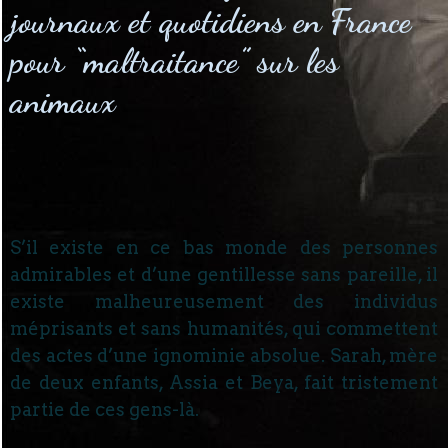
journaux et quotidiens en France
pour “maltraitance” sur les
animaux
S’il existe en ce bas monde des personnes
admirables et d’une gentillesse sans pareille, il
existe malheureusement des individus
méprisants et sans humanités, qui commettent
des actes d’une ignominie absolue. Sarah, mère
de deux enfants, Assia et Beya, fait tristement
partie de ces gens-là.