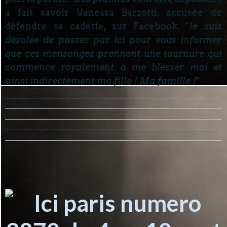
a fait savoir Vanessa Barzotti, accusée de
défendre sa cadette, sur Facebook. "
Je suis
désolée de passer par ici pour vous informer
que ces mensonges prennent une tournure qui
commence royalement à me blesser moi et
ainsi indirectement ma fille ! Ma famille !
"