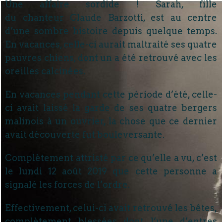
Une affaire sordide ! Sarah, fille
du chanteur Claude Barzotti, est au centre
d’une sombre histoire depuis quelque temps.
En vacances, celle-ci aurait maltraité ses quatre
pauvres chiens, dont un a été retrouvé avec les
oreilles calcinées.
En vacances pendant cette période d’été, celle-
ci avait laissé la garde de ses quatre bergers
malinois à un ouvrier, la chose que ce dernier
avait découverte fut bouleversante.
Complètement attristé par ce qu’elle a vu, c’est
le lundi 12 août 2019 que cette personne a
signalé les forces de l’ordre.
Effectivement, celui-ci avait retrouvé les bêtes,
complètement blessées dont l’une d’entres