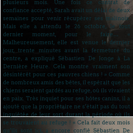
plusieurs mois. Une fois ce contrat de
confiance accepté, Sarah avait un délai de deux
semaines pour venir récupérer ses malinois.
Mais elle a attendu le 26 octobre, le tout
dernier moment, pour le faire… «
Malheureusement, elle est venue le dernier
jour, trente minutes avant la fermeture du
centre, a expliqué Sébastien De Jonge à La
Dernière Heure. Cela montre vraiment son
désintérêt pour ces pauvres chiens ! » Comme
de nombreux amis des bêtes, il espérait que les
chiens seraient gardés au refuge, où ils vivaient
en paix. Très inquiet pour ses hôtes canins, il a
ajouté que la propriétaire ne s’était pas du tout
inquiétée de leur sort durant la période où ils
se trouvaient au refuge ! « Cela fait deux mois
qu’ils sont ici, a encore confié Sébastien De