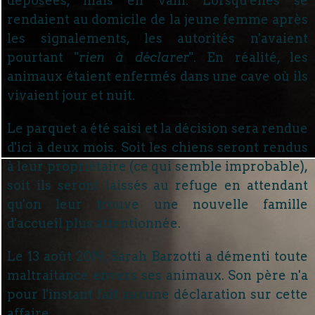
déposées, mais en vain. Lorsqu'elles se
rendaient au domicile de la jeune femme après
les signalements, les autorités n'avaient
pourtant "
rien à déclarer
". En réalité, les
animaux étaient enfermés dans une cave où ils
vivaient jour et nuit.
Le parquet a été saisi et la décision sera rendue
d'ici à deux mois. Soit les chiens seront rendus
à leur propriétaire (ce qui semble improbable),
soit ils seront laissés au refuge en attendant
qu'on leur trouve une nouvelle famille
d'accueil plus attentionnée.
Le 13 août 2019, Sarah Barzotti a démenti toute
maltraitance envers ses animaux. Son père n'a
pour l'instant fait aucune déclaration sur cette
affaire.