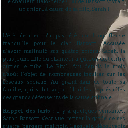
Le chanteur italo-belge Claude Barzotti vivrait
un enfer... à cause de sa fille, Sarah !
L'été dernier n'a pas été un long fleuve
tranquille pour le clan Barzotti. Accusée
d’avoir maltraité ses quatre chiens, Sarah, la
plus jeune fille du chanteur à qui l'on doit entre
autres le tube "Le Rital", fait depuis le mois
d'août l’objet de nombreuses insultes sur les
réseaux sociaux. Au grand dam de toute sa
famille, qui subit aujourd'hui les représailles
des grands défenseurs de la cause animale.
Rappel des faits :
il y a quelques semaines,
Sarah Barzotti s'est vue retirer la garde de ses
quatre bergers malinois. Lesquels, découverts