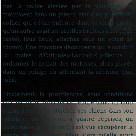
par la police alertée par le voisinage, se
trouvaient dans un piteux état (l'un portait un
collier qui s'était enfoncé dans sa chair tandis
qu'un autre avait les oreilles brûlées à force de
rester, tous deux, attachés sous un soleil de
plomb). Une macabre découverte qui a conduit
la maire d’Ottignies-Louvain-La-Neuve à
ordonner le retrait des molosses, alors placés
dans un refuge en attendant la décision d'un
juge.
Finalement, la propriétaire, sous conditions
strictes (obligation de se rendre dans un club
canin, de ne plus attacher ses chiens dans son
jardin et de recevoir, à quatre reprises, un
vétérinaire à la maison), s'est vue récupérer la
garde de ses chiens. Mais alors qu'elle avait