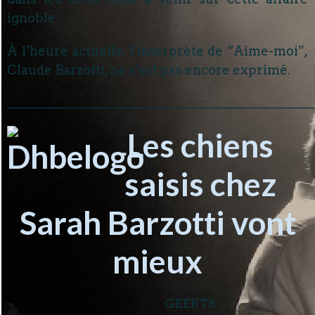
ignoble.
À l’heure actuelle, l’interprète de “Aime-moi”,
Claude Barzotti, ne s’est pas encore exprimé.
________________________________________________
Les chiens
saisis chez
Sarah Barzotti vont
mieux
GEERTS