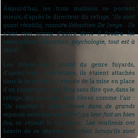
Aujourd’hui, les trois malinois se portent
mieux, d’après le directeur du refuge.
"Ils sont
quasi rétablis, rassure Sébastien De Jonge . Ils
n’ont rien connu d’autre donc il faudra les
resocialiser.
Éducation, psychologie, tout est à
faire
."
Les chiens étant plutôt du genre fuyards,
d’après leur propriétaire, ils étaient attachés
dans le jardin dans l’attente de la mise en place
d’un espace sécurisé. Il va sans dire que, dans le
refuge, les animaux sont libres comme l’air :
"
Ils courent à toute vitesse dans de grands
espaces extérieurs de 30 m², ça leur fait un bien
fou
, se réjouit le directeur
. Les malinois ont
besoin de se dépenser, surtout lorsqu’ils sont