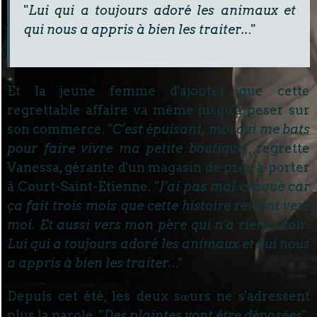
"
Lui qui a toujours adoré les animaux et
qui nous a appris à bien les traiter..
."
Et la jeune femme d'ajouter que cette
regrettable affaire va même jusqu'à peser sur
son commerce. "
C’est épuisant, moi qui me bats
pour faire vivre ma petite boutique
", regrette
Vanessa, gérante d'un magasin de prêt-à-porter
à Court-Saint-Étienne. "
J’ai pas mal craqué car
ça fait trois mois que cette histoire revient vers
moi. Et aussi vers mon père qui n’a rien à voir.
Lui qui a toujours adoré les animaux et qui nous
a appris à bien les traiter..
."
Depuis cet été, les deux sœurs ne s'adressent
plus la parole. "
Des plaintes vont être déposées
",