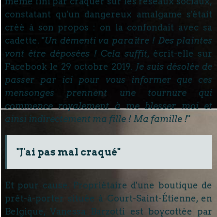
même fini par craquer sur les réseaux sociaux,
constatant qu'un dangereux amalgame s'était
créé à son propos : on la confondait avec sa
cadette. "
Un démenti va paraître ! Des plaintes
vont être déposées ! Cela suffit
, écrit-elle sur
Facebook le 29 octobre 2019.
Je suis désolée de
passer par ici pour vous informer que ces
mensonges prennent une tournure qui
commence royalement à me blesser moi et
ainsi indirectement ma fille ! Ma famille !
"
"J'ai pas mal craqué"
Et pour cause. Propriétaire d'une boutique de
prêt-à-porter située à Court-Saint-Étienne, en
Belgique, Vanessa Barzotti est boycottée par