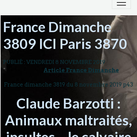
France Dimanche
3809 ICI Paris 3870
PUBLIÉ :
VENDREDI 8 NOVEMBRE 2019
Article France Dimanche
France dimanche 3819 du 8 novembre 2019 p43
Claude Barzotti :
Animaux maltraités,
insultes... le calvaire