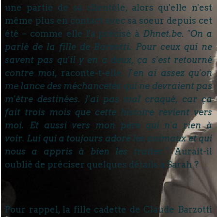
une partie de sa clientèle, alors qu'elle n'est
même plus en contact avec sa soeur depuis cet
été – comme elle l'a précisé à
Dhnet.be
.
"On a
parlé de la fille de Barzotti. Pour ceux qui ne
savent pas qu'il y en a deux, ça s'est retourné
contre moi,
raconte-t-elle.
J'en ai assez qu'on
me lance des méchancetés qui ne devraient pas
m'être destinées. J
'ai pas mal craqué, car ça
fait trois mois que cette histoire revient vers
moi. Et aussi vers mon père qui n'a rien à
voir.
Lui qui a toujours adoré les animaux
et qui
nous a appris à bien les traiter."
Aurait-il
oublié de préciser quelques détails à Sarah ?
Pour rappel, la fille cadette de Claude Barzotti