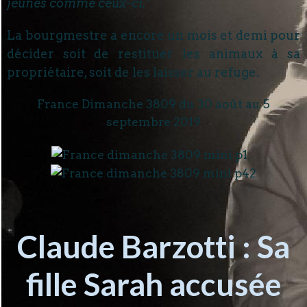
jeunes comme ceux-ci.
"
La bourgmestre a encore un mois et demi pour
décider soit de restituer les animaux à sa
propriétaire, soit de les laisser au refuge.
France Dimanche 3809 du 30 août au 5
septembre 2019
Claude Barzotti : Sa
fille Sarah accusée