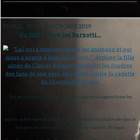
PUBLIÉ :
JEUDI 31 OCTOBRE 2019
Du Rififi chez les Barzotti...
"Lui qui a toujours adoré les animaux et qui nous a appris à bien les
traiter...",
déplore la fille aînée de Claude Barzotti, qui subit les foudres des fans de
son père, en colère contre la cadette du chanteur. © Isopix