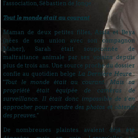
l'association, Sébastien de Jonge.
Tout le monde était au courant
Maman de deux petites filles, Assia et Beya
(nées de son union avec son compagnon
Maher), Sarah était soupçonnée de
maltraitance animale par ses voisins depuis
plus de trois ans. Une source proche du dossier
confie au quotidien belge
La Dernière Heure
:
"
Tout le monde était au courant. Mais sa
propriété était équipée de caméras de
surveillance. Il était donc impossible de s'en
approcher pour prendre des photos et obtenir
des preuves.
"
De nombreuses plaintes avaient déjà été