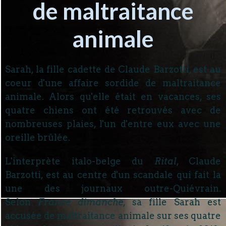
de maltraitance
animale
Sarah, la fille cadette de Claude Barzotti, est au
coeur d'une affaire sordide de maltraitance
animale. Alors qu'elle était en vacances, ses
quatre chiens ont été retrouvés avec de
nombreuses plaies, l'un d'entre eux avec une
oreille brûlée.
L'interprète italo-belge du
Rital
, Claude
Barzotti, est au centre d'un scandale qui fait la
une des journaux outre-Quiévrain.
Selon
France dimanche
, sa fille Sarah est
accusée de maltraitance animale sur ses quatre