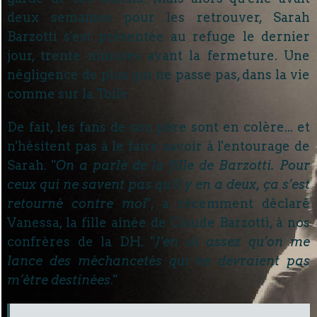
deux semaines pour les retrouver, Sarah
Barzotti s'est présentée au refuge le dernier
jour, trente minutes avant la fermeture. Une
négligence de plus qui ne passe pas, dans la vie
comme sur la Toile.
De fait, les fans de son père sont en colère... et
n'hésitent pas à le faire savoir à l'entourage de
Sarah. "
On a parlé de la fille de Barzotti. Pour
ceux qui ne savent pas qu’il y en a deux, ça s’est
retourné contre moi
", a récemment déclaré
Vanessa, la fille aînée de Claude Barzotti, à nos
confrères de la DH. "
J’en ai assez qu’on me
lance des méchancetés qui ne devraient pas
m’être destinées
."