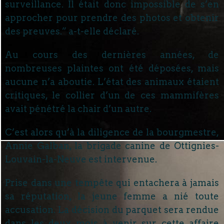
surveillance. Il était donc impossible de s’en
approcher pour prendre des photos et obtenir
des preuves.” a-t-elle déclaré.
Au cours des dernières années, de
nombreuses plaintes ont été déposées, mais
aucune n’a aboutie. L’état des animaux étaient
critiques, le collier d’un de ces mammifères
avait pénétré la chair d’un autre.
C’est alors qu’à la diligence de la bourgmestre,
Annie Galban, la brigade canine de Ottignies-
Louvain-la-Neuve est intervenue.
Prise dans une tempête qui entachera à jamais
sa réputation, la jeune femme a nié toute
accusation. La décision du parquet sera rendue
dans les deux mois à venir sur cette affaire