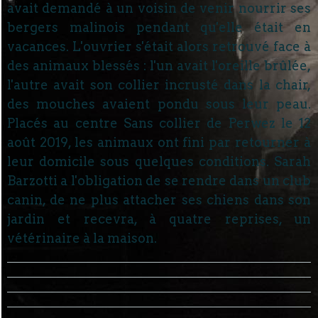
avait demandé à un voisin de venir nourrir ses
bergers malinois pendant qu'elle était en
vacances. L'ouvrier s'était alors retrouvé face à
des animaux blessés : l'un avait l'oreille brûlée,
l'autre avait son collier incrusté dans la chair,
des mouches avaient pondu sous leur peau.
Placés au centre Sans collier de Perwez le 12
août 2019, les animaux ont fini par retourner à
leur domicile sous quelques conditions. Sarah
Barzotti a l'obligation de se rendre dans un club
canin, de ne plus attacher ses chiens dans son
jardin et recevra, à quatre reprises, un
vétérinaire à la maison.