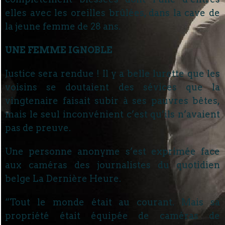
elles avec les oreilles brûlées, dans la cave de
la jeune femme de 28 ans.
UNE FEMME IGNOBLE
Justice sera rendue ! Il y a belle lurette que les
voisins se doutaient des sévices que la
vingtenaire faisait subir à ses pauvres bêtes,
mais le seul inconvénient c’est qu’ils n’avaient
pas de preuve.
Une personne anonyme s’est exprimée face
aux caméras des journalistes du quotidien
belge La Dernière Heure.
“Tout le monde était au courant. Mais sa
propriété était équipée de caméras de