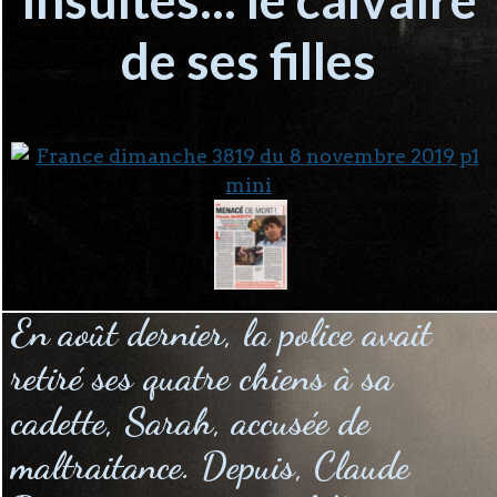
de ses filles
En août dernier, la police avait
retiré ses quatre chiens à sa
cadette, Sarah, accusée de
maltraitance. Depuis, Claude