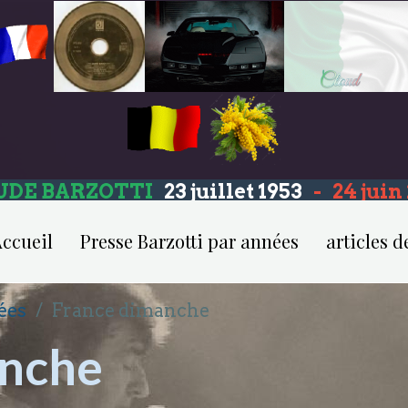
UDE BARZOTTI
23 juillet 1953
-
24 jui
ccueil
Presse Barzotti par années
articles d
ées
France dimanche
anche