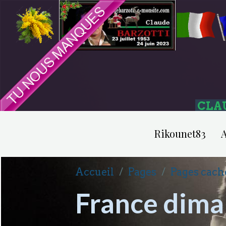
CLA
Rikounet83
A
Accueil
Pages
Pages cach
France dim