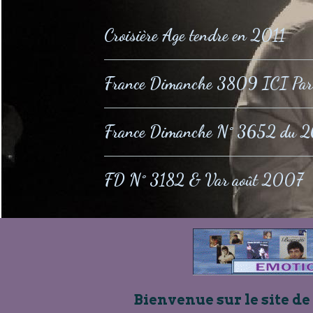
Croisière Age tendre en 2011
France Dimanche 3809 ICI Pa
France Dimanche N° 3652 du 2
FD N° 3182 & Var août 2007
Bienvenue sur le site de