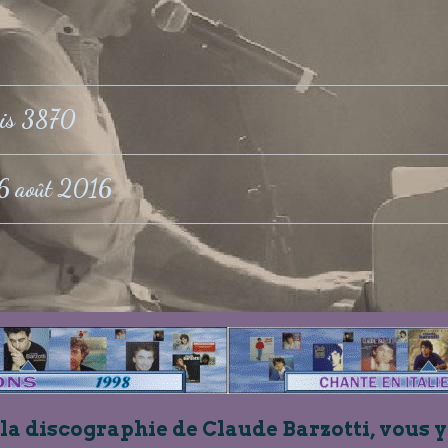
ris 3870
6 août 2016
 la discographie de Claude Barzotti, vous y