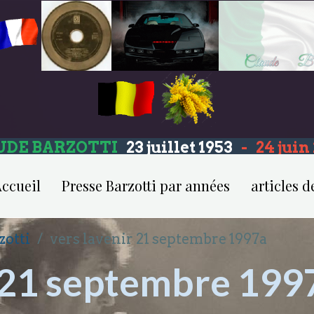
UDE BARZOTTI
23 juillet 1953
-
24 jui
ccueil
Presse Barzotti par années
articles d
zotti
vers lavenir 21 septembre 1997a
r 21 septembre 199