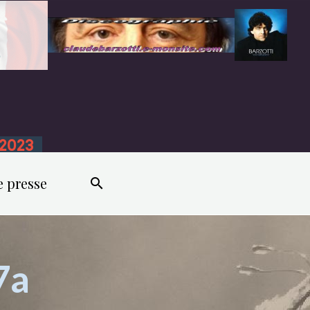
n 2023
e presse
7a