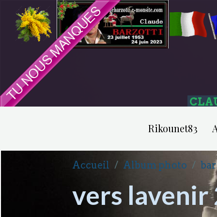
CLA
Rikounet83
A
Accueil
Album photo
bar
vers laveni