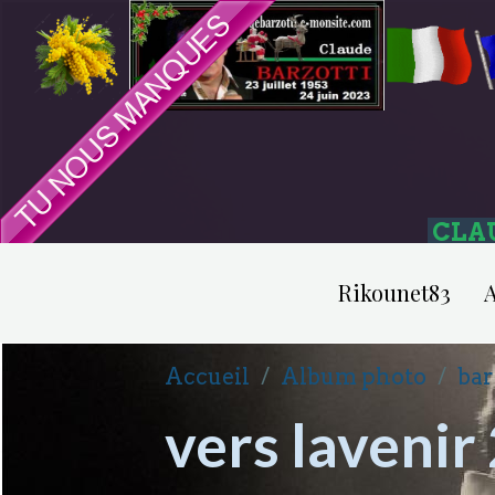
CLA
Rikounet83
A
Accueil
Album photo
bar
vers laveni