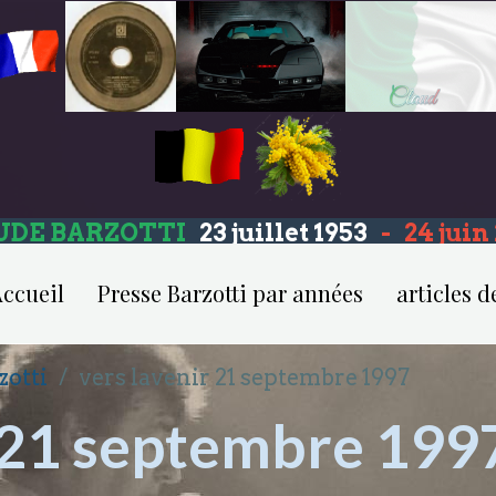
UDE BARZOTTI
23 juillet 1953
-
24 jui
ccueil
Presse Barzotti par années
articles d
zotti
vers lavenir 21 septembre 1997
r 21 septembre 199