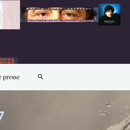
n 2023
e presse
7