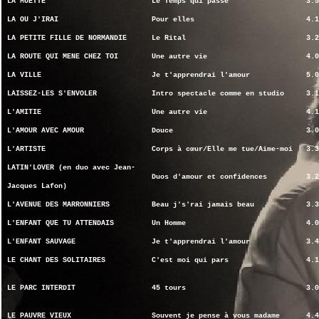
LA MUETTE
Le Temps qui passe
3.5
LA OU J'IRAI
Pour elles
4.1
LA PETITE FILLE DE NORMANDIE
Le Rital
3.2
LA ROUTE QUI MENE CHEZ TOI
Une autre vie
4.0
LA VILLE
Je t'apprendrai l'amour
5.0
LAISSEZ-LES S'ENVOLER
Intro spectacle comme en studio
3.1
L'AMITIE
Une autre vie
4.1
L'AMOUR AVEC AMOUR
Douce
3.0
L'ARTISTE
Corps à cœur/Elle me tue/Aime-moi
3.3
LATIN'LOVER (en duo avec Jean-
Duos d'amour et confidences
3.2
Jacques Lafon)
L'AVENUE DES MARRONNIERS
Beau j's'rai jamais beau
3.3
L'ENFANT QUE TU ATTENDAIS
Un Homme
4.0
L'ENFANT SAUVAGE
Je t'apprendrai l'amour
3.4
LE CHANT DES SOLITAIRES
C'est moi qui pars
4.1
LE PARC INTERDIT
45 tours
3.0
LE PAUVRE VIEUX
Souvent je pense à vous madame
4.4