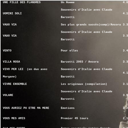
UNE FILLE DES FLANDRES
Un Homme
4.0
Souvenirs d'Italie avec Claude
UOMINI SOLI
4.1
Barzotti
VADO VIA
Ses plus grands succès(comp)/Ancora
3.3
Souvenirs d'Italie avec Claude
VADO VIA
3.3
Barzotti
VENTO
Pour elles
3.4
VILLA ROSA
Barzotti 2003 / Ancora
3.3
VIVO PER LEI (en duo avec
Souvenirs d'Italie avec Claude
4.1
Morgane)
Barzotti
VIVRE ENSEMBLE
Les originaux (compilation)
3.1
Souvenirs d'Italie avec Claude
VOLARE
3.5
Barzotti
VOUS AURIEZ PU ETRE MA MERE
Emotions
3.2
VOUS MES AMIS
Premier 45 tours
2,1