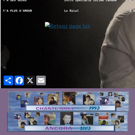
Y'A DES SOIRS
Intro spectacle intime Canada
2,2
Y'A PLUS D'AMOUR
Le Rital
2.5
Partager
Facebook
X
Email