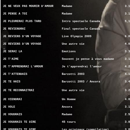
JE NE VEUX PAS MOURIR D'AMOUR
Madame
3.1
JE PENSE A TOI
Madame
3.1
JE PLEURERAI PLUS TARD
Intro spectacle Canada
5,1
JE REVIENDRAI
Final spectacle Canada
JE REVIENS D'UN VOYAGE
Live Olympia 2009
6.0
JE REVIENS D'UN VOYAGE
Une autre vie
4.0
JE SERAI LA
Emotions
3.3
JE T'AIME
Souvent je pense à vous madame
3.1
JE T'APPRENDRAI L'AMOUR
Je t'apprendrai l'amour
4.2
JE T'ATTENDAIS
Barzotti 2003
4.1
JE TE HAIS
Barzotti 2003 / Ancora
3.4
JE TE RECONNAITRAI
Une autre vie
3.2
JE VIENDRAI
Un Homme
4.0
JE VOLE
Ancora
3.1
JE VOUDRAIS
Madame
2.5
JE VOUDRAIS TE DIRE
45 tours
3.0
JE VOUDRAIS TE DIRE
Les originaux (compilation)
3.0