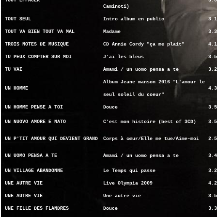
TOUT EFFACER
3.0
Caminoti)
TOUT SEUL
Intro album en public
3.1
TOUT VA BIEN TOUT VA MAL
Madame
3.3
TROIS NOTES DE MUSIQUE
CD Annie Cordy "ça me plait"
4.1
TU PEUX COMPTER SUR MOI
J'ai les bleus
3.5
TU VAI
Amami / un uomo pensa a te
3.2
Album Jeane manson 2016 "L'amour le
UN HOMME
4.3
seul soleil du coeur"
UN HOMME PENSE A TOI
Douce
3.5
UN NUOVO AMORE E NATO
C'est mon histoire (best of 3CD)
3.5
UN P'TIT AMOUR QUI DEVIENT GRAND
Corps à cœur/Elle me tue/Aime-moi
2.5
UN UOMO PENSA A TE
Amami / un uomo pensa a te
3.4
UN VILLAGE ABANDONNE
Le Temps qui passe
3.2
UNE AUTRE VIE
Live Olympia 2009
4.2
UNE AUTRE VIE
Une autre vie
3.5
UNE FILLE DES FLANDRES
Douce
3.3