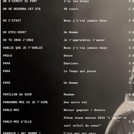
ON S'AIMAIT SI FORT
J'ai les bleus
4.0
ON SE REVERRA CET ETE
45 tours
2.4
OU C'ETAIT
Beau j's'rai jamais beau
2.4
OU ETES-VOUS?
Un Homme
3.2
OU TU IRAS J'IRAI
Je t'apprendrai l'amour
3.3
OUBLIE QUE JE T'OUBLIE
Beau j's'rai jamais beau
3.1
PAOLO
Douce
3.5
PAPA
Emotions
3.4
PAPA
Le Temps qui passe
3.3
PAPA
Un Homme
4.1
PAPILLON DU SOIR
Madame
2.4
PARDONNE-MOI SI JE T'AIME
Une autre vie
3.4
PARLE-MOI
Retour gagnant / Ancora
3.3
Album Jeane manson 2016 "L'amour le
PARLE-MOI D'ELLE
3.3
seul soleil du coeur"
PARRAIN ( OH! MAMMA…)
C'est moi qui pars
3.4