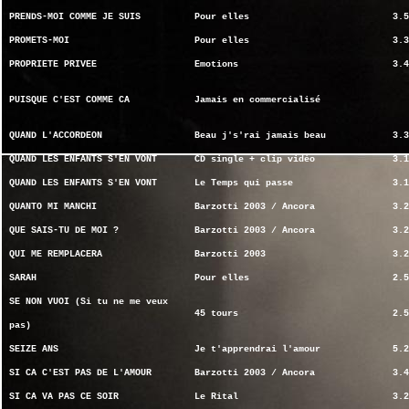
PRENDS-MOI COMME JE SUIS
Pour elles
3.5
PROMETS-MOI
Pour elles
3.3
PROPRIETE PRIVEE
Emotions
3.4
PUISQUE C'EST COMME CA
Jamais en commercialisé
QUAND L'ACCORDEON
Beau j's'rai jamais beau
3.3
QUAND LES ENFANTS S'EN VONT
CD single + clip vidéo
3.1
QUAND LES ENFANTS S'EN VONT
Le Temps qui passe
3.1
QUANTO MI MANCHI
Barzotti 2003 / Ancora
3.2
QUE SAIS-TU DE MOI ?
Barzotti 2003 / Ancora
3.2
QUI ME REMPLACERA
Barzotti 2003
3.2
SARAH
Pour elles
2.5
SE NON VUOI (Si tu ne me veux
45 tours
2.5
pas)
SEIZE ANS
Je t'apprendrai l'amour
5.2
SI CA C'EST PAS DE L'AMOUR
Barzotti 2003 / Ancora
3.4
SI CA VA PAS CE SOIR
Le Rital
3.2