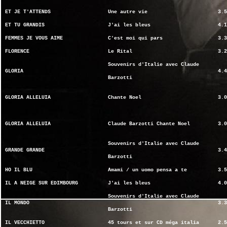
ET JE T'ATTENDS
Une autre vie
3.5
ET TU GRANDIS
J'ai les bleus
4.1
FEMMES JE VOUS AIME
C'est moi qui pars
3.3
FLORENCE
Le Rital
3.2
Souvenirs d'Italie avec Claude
GLORIA
4.4
Barzotti
GLORIA ALLELUIA
Chante Noel
3.0
GLORIA ALLELUIA
Claude Barzotti Chante Noel
3.0
Souvenirs d'Italie avec Claude
GRANDE GRANDE
3.4
Barzotti
HO IL BLU
Amami / un uomo pensa a te
3.5
IL A NEIGE SUR EDIMBOURG
J'ai les bleus
4.0
Souvenirs d'Italie avec Claude
IL MONDO
3.3
Barzotti
IL VECCHIETTO
45 tours et sur CD méga italia
2.5