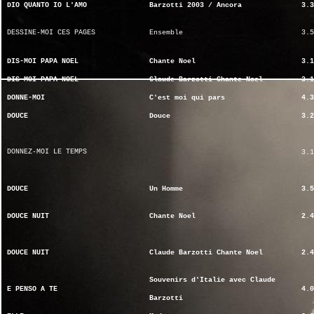
DIO QUANTO IO L'AMO
Barzotti 2003 / Ancora
3.3
DESSINE-MOI CES PAGES
Ensemble
3.5
DIS-MOI PAPA NOEL
Chante Noel
3.1
DIS-MOI PAPA NOEL
Claude Barzotti Chante Noel
3.1
DONNE-MOI
C'est moi qui pars
4.3
DOUCE
Douce
3.2
DONNEZ-MOI LE TEMPS
3.1
DOUCE
Un Homme
3.5
DOUCE NUIT
Chante Noel
2.4
DOUCE NUIT
Claude Barzotti Chante Noel
2.4
Souvenirs d'Italie avec Claude
E PENSO A TE
4.0
Barzotti