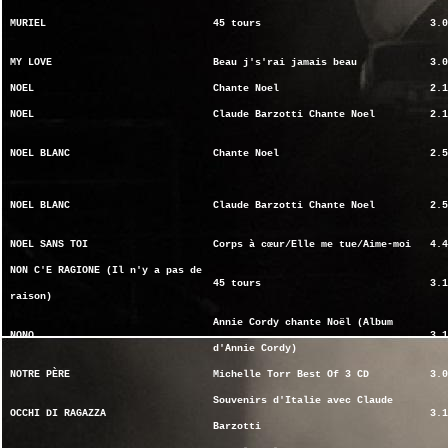
MURIEL
45 tours
3.0
MY LOVE
Beau j's'rai jamais beau
3.0
NOEL
Chante Noel
2.1
NOEL
Claude Barzotti Chante Noel
2.1
NOEL BLANC
Chante Noel
2.5
NOEL BLANC
Claude Barzotti Chante Noel
2.5
NOEL SANS TOI
Corps à cœur/Elle me tue/Aime-moi
4.4
NON C'E RAGIONE (Il n'y a pas de
45 tours
3.1
raison)
Annie Cordy chante Noël (Album
NONO
3.1
d'Annie Cordy)
NOTRE PÈRE
Michelle Torr Best Of 3 CD
3.0
Souvenirs d'Italie avec Claude
OCCHI DI RAGAZZA
3.1
Barzotti