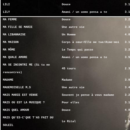
LILI
Douce
3.1
LILY
Amami / un uomo pensa a te
3.1
MA FEMME
Douce
3.2
MA FILLE SE MARIE
Une autre vie
3.3
MA LIBANNAISE
Un Homme
4.0
MA MAISON
Corps à cœur/Elle me tue/Aime-moi
3.1
MA MÔME
Le Temps qui passe
3.2
MA QUALE AMORE
Amami / un uomo pensa a te
3.5
MA SE INCONTRI ME (Si tu me
45 tours
2.3
rencontres)
MADAME
Madame
3.0
MADEMOISELLE M…S
Une autre vie
3.4
MAIS MARIE EST VENUE
Souvent je pense à vous madame
3.2
MAIS OU EST LA MUSIQUE ?
Pour elles
3.1
MAIS QUEL AMOUR
Douce
4.0
MAIS QU'ES-C'QUE T'AS FAIT DU
Le Rital
2.5
SOLEIL