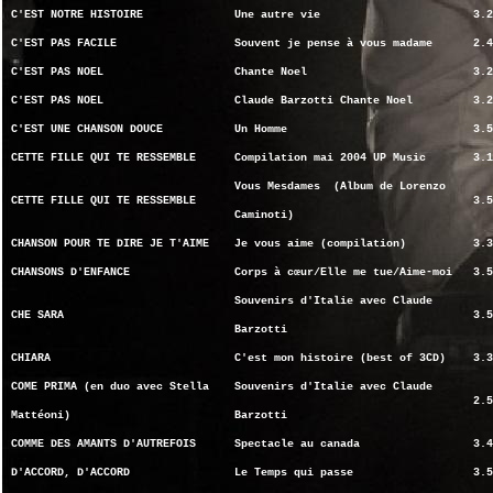
C'EST NOTRE HISTOIRE
Une autre vie
3.2
C'EST PAS FACILE
Souvent je pense à vous madame
2.4
C'EST PAS NOEL
Chante Noel
3.2
C'EST PAS NOEL
Claude Barzotti Chante Noel
3.2
C'EST UNE CHANSON DOUCE
Un Homme
3.5
CETTE FILLE QUI TE RESSEMBLE
Compilation mai 2004 UP Music
3.1
Vous Mesdames (Album de Lorenzo
CETTE FILLE QUI TE RESSEMBLE
3.5
Caminoti)
CHANSON POUR TE DIRE JE T'AIME
Je vous aime (compilation)
3.3
CHANSONS D'ENFANCE
Corps à cœur/Elle me tue/Aime-moi
3.5
Souvenirs d'Italie avec Claude
CHE SARA
3.5
Barzotti
CHIARA
C'est mon histoire (best of 3CD)
3.3
COME PRIMA (en duo avec Stella
Souvenirs d'Italie avec Claude
2.5
Mattéoni)
Barzotti
COMME DES AMANTS D'AUTREFOIS
Spectacle au canada
3.4
D'ACCORD, D'ACCORD
Le Temps qui passe
3.5