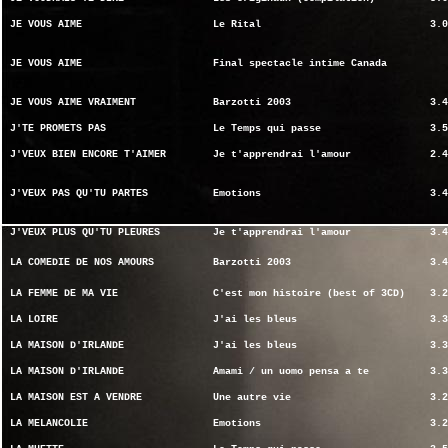
JE VOUS AIME
Le Rital
3.0
JE VOUS AIME
Final spectacle intime Canada
JE VOUS AIME VRAIMENT
Barzotti 2003
3.4
J'TE PROMETS PAS
Le Temps qui passe
3.5
J'VEUX BIEN ENCORE T'AIMER
Je t'apprendrai l'amour
2.4
J'VEUX PAS QU'TU PARTES
Emotions
3.4
J'VEUX PLUS QU'TU PLEURES
Je t'apprendrai l'amour
3.4
LA COMEDIE DE NOS AMOURS
Barzotti 2003
3.4
LA FEMME DE MA VIE
C'est mon histoire (best of 3CD)
3.2
LA LOIRE
J'ai les bleus
3.3
LA MAISON D'IRLANDE
J'ai les bleus
3.3
LA MAISON D'IRLANDE
Amami / un uomo pensa a te
3.3
LA MAISON EST A VENDRE
Une autre vie
3.2
LA MELANCOLIE
Emotions
3.2