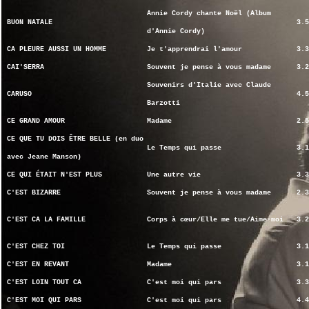
Annie Cordy chante Noël (Album
BUON NATALE
3.5
d'Annie Cordy)
CA PLEURE AUSSI UN HOMME
Je t'apprendrai l'amour
3.3
CAI'SERRA
Souvent je pense à vous madame
3.2
Souvenirs d'Italie avec Claude
CARUSO
4.5
Barzotti
CE GRAND AMOUR
Madame
2.5
CE QUE TU DOIS ÊTRE BELLE (en duo
Le Temps qui passe
3.1
avec Jeane Manson)
CE QUI ÉTAIT N'EST PLUS
Une autre vie
3.3
C'EST BIZARRE
Souvent je pense à vous madame
2.3
C'EST CA LA FAMILLE
Corps à cœur/Elle me tue/Aime-moi
3.2
C'EST CHEZ TOI
Le Temps qui passe
3.1
C'EST EN REVANT
Madame
3.1
C'EST LOIN TOUT CA
C'est moi qui pars
3.3
C'EST MOI QUI PARS
C'est moi qui pars
4.4