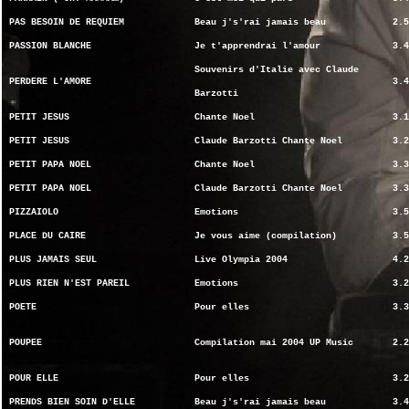
PAS BESOIN DE REQUIEM
Beau j's'rai jamais beau
2.5
PASSION BLANCHE
Je t'apprendrai l'amour
3.4
Souvenirs d'Italie avec Claude
PERDERE L'AMORE
3.4
Barzotti
PETIT JESUS
Chante Noel
3.1
PETIT JESUS
Claude Barzotti Chante Noel
3.2
PETIT PAPA NOEL
Chante Noel
3.3
PETIT PAPA NOEL
Claude Barzotti Chante Noel
3.3
PIZZAIOLO
Emotions
3.5
PLACE DU CAIRE
Je vous aime (compilation)
3.5
PLUS JAMAIS SEUL
Live Olympia 2004
4.2
PLUS RIEN N'EST PAREIL
Emotions
3.2
POETE
Pour elles
3.3
POUPEE
Compilation mai 2004 UP Music
2.2
POUR ELLE
Pour elles
3.2
PRENDS BIEN SOIN D'ELLE
Beau j's'rai jamais beau
3.4