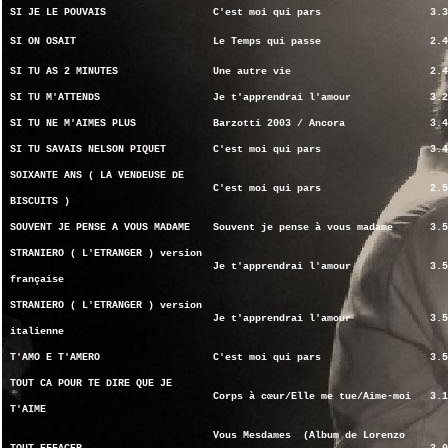
SI JE LE POUVAIS
C'est moi qui pars
3.3
SI ON OSAIT
Le Temps qui passe
2.4
SI TU AS 2 MINUTES
Une autre vie
2.4
SI TU M'ATTENDS
Je t'apprendrai l'amour
3.2
SI TU NE M'AIMES PLUS
Barzotti 2003 / Ancora
3.4
SI TU SAVAIS NELSON PIQUET
C'est moi qui pars
3.4
SOIXANTE ANS ( LA VENDEUSE DE
C'est moi qui pars
2.5
BISCUITS )
SOUVENT JE PENSE A VOUS MADAME
Souvent je pense à vous madame
3.5
STRANIERO ( L'ETRANGER ) version
Je t'apprendrai l'amour
3.5
française
STRANIERO ( L'ETRANGER ) version
Je t'apprendrai l'amour
3.5
italienne
T'AMO E T'AMERO
C'est moi qui pars
3.5
TOUT CA POUR TE DIRE QUE JE
Corps à cœur/Elle me tue/Aime-moi
3.1
T'AIME
Vous Mesdames (Album de Lorenzo