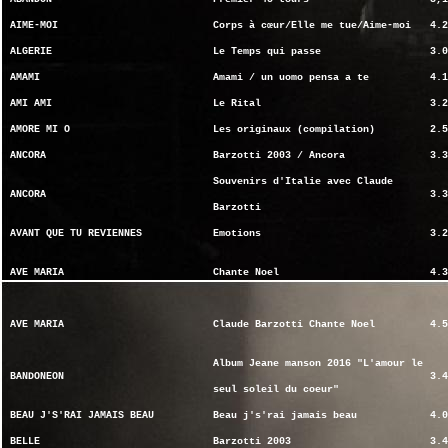
AIME-MOI
Corps à cœur/Elle me tue/Aime-moi
4.2
ALGERIE
Le Temps qui passe
3.0
AMAMI
Amami / un uomo pensa a te
4.1
AMI AMI
Le Rital
3.2
AMORE MI O
Les originaux (compilation)
2.5
ANCORA
Barzotti 2003 / Ancora
3.3
Souvenirs d'Italie avec Claude
ANCORA
3.3
Barzotti
AVANT QUE TU REVIENNES
Emotions
3.2
AVE MARIA
Chante Noel
4.3
AVE MARIA
Claude Barzotti Chante Noel
4.5
Album Jeane manson 2016 "L'amour le
BANDONEON
3.4
seul soleil du coeur"
BEAU J'S'RAI JAMAIS BEAU
Beau j's'rai jamais beau
4.0
BELLE
Barzotti 2003
3.4