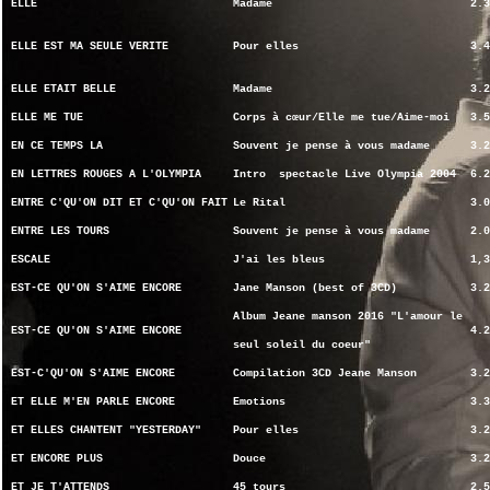
ELLE
Madame
2.3
ELLE EST MA SEULE VERITE
Pour elles
3.4
ELLE ETAIT BELLE
Madame
3.2
ELLE ME TUE
Corps à cœur/Elle me tue/Aime-moi
3.5
EN CE TEMPS LA
Souvent je pense à vous madame
3.2
EN LETTRES ROUGES A L'OLYMPIA
Intro spectacle Live Olympia 2004
6.2
ENTRE C'QU'ON DIT ET C'QU'ON FAIT
Le Rital
3.0
ENTRE LES TOURS
Souvent je pense à vous madame
2.0
ESCALE
J'ai les bleus
1,3
EST-CE QU'ON S'AIME ENCORE
Jane Manson (best of 3CD)
3.2
Album Jeane manson 2016 "L'amour le
EST-CE QU'ON S'AIME ENCORE
4.2
seul soleil du coeur"
EST-C'QU'ON S'AIME ENCORE
Compilation 3CD Jeane Manson
3.2
ET ELLE M'EN PARLE ENCORE
Emotions
3.3
ET ELLES CHANTENT "YESTERDAY"
Pour elles
3.2
ET ENCORE PLUS
Douce
3.2
ET JE T'ATTENDS
45 tours
2.5