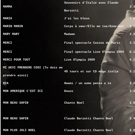
Souvenirs d'Italie avec Claude
MAMMA
3.3
Barzotti
MARIA
J'ai les bleus
7.0
MARIN MARIN
Corps à cœur/Elle me tue/Aime-moi
3.2
MARY MARY
Madame
2.2
MERCI
Final spectacle Casino de Paris
3.1
MERCI
Final spectacle Live Olympia 2004
6.1
MERCI POUR TOUT
Live Olympia 2009
6.1
MI DEVI PRENDERE COSI (Tu dois me
45 tours et sur CD méga italia
3.1
prendre ainsi)
MIA
Amami / un uomo pensa a te
3.2
MON AMERIQUE C'EST ICI
Douce
3.3
MON BEAU SAPIN
Chante Noel
2.5
MON BEAU SAPIN
Claude Barzotti Chante Noel
2.4
MON PLUS JOLI NOEL
Claude Barzotti Chante Noel
2.5