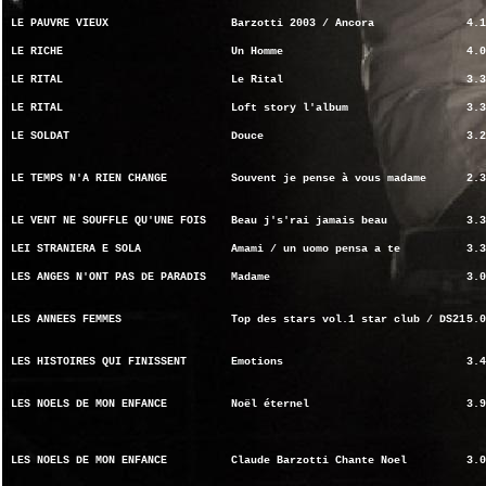
LE PAUVRE VIEUX
Barzotti 2003 / Ancora
4.1
LE RICHE
Un Homme
4.0
LE RITAL
Le Rital
3.3
LE RITAL
Loft story l'album
3.3
LE SOLDAT
Douce
3.2
LE TEMPS N'A RIEN CHANGE
Souvent je pense à vous madame
2.3
LE VENT NE SOUFFLE QU'UNE FOIS
Beau j's'rai jamais beau
3.3
LEI STRANIERA E SOLA
Amami / un uomo pensa a te
3.3
LES ANGES N'ONT PAS DE PARADIS
Madame
3.0
LES ANNEES FEMMES
Top des stars vol.1 star club / DS21
5.0
LES HISTOIRES QUI FINISSENT
Emotions
3.4
LES NOELS DE MON ENFANCE
Noël éternel
3.9
LES NOELS DE MON ENFANCE
Claude Barzotti Chante Noel
3.0