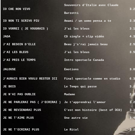
Souvenirs d'Italie avec Claude
IO CHE NON VIVO
3.2
Barzotti
IO NON TI SCRIVO PIU
Amami / un uomo pensa a te
3.3
IO VORREI ( JE VOUDRAIS )
J'ai les bleus
3.1
JADA
CD single + clip vidéo
4.3
J'AI BESOIN D'ELLE
Beau j's'rai jamais beau
2.5
J'AI LES BLEUS
J'ai les bleus
3.5
J'AI PRIS LE TEMPS
Intro spectacle Canada
JALOUSE
Emotions
3.0
J'AURAIS BIEN VOULU RESTER ICI
Final spectacle comme en studio
6.3
JE BOIS
Le Temps qui passe
3.1
JE N'AI PAS OUBLIE
Madame
2.2
JE NE PARLERAI PAS ( J'ECRIRAI )
Je t'apprendrai l'amour
3.2
JE NE REVIENDRAI PLUS
C'est mon histoire (best of 3CD)
3.3
JE NE T'AIME PLUS
Une autre vie
3.4
JE NE T'ECRIRAI PLUS
Le Rital
3.2