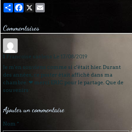
Partager
Facebook
X
Email
Commentaires
1
Francoise saelens
Le 17/08/2019
Je m'en souviens comme si c'était hier. Durant
des années, ce poster était affiché dans ma
chambre. ❤ merci ERIC pour le partage. Que de
souvenirs
Ajouter un commentaire
Nom