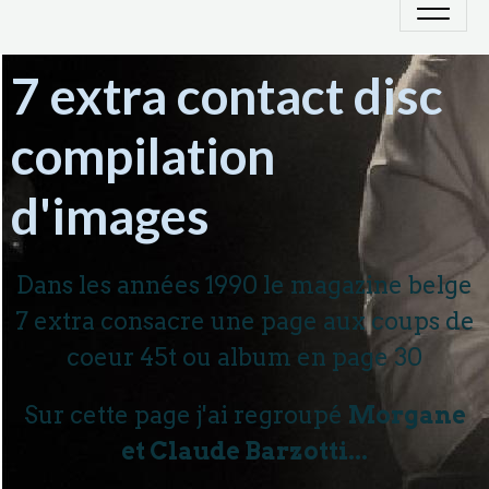
7 extra contact disc
compilation
d'images
Dans les années 1990 le magazine belge
7 extra consacre une page aux coups de
coeur 45t ou album en page 30
Sur cette page j'ai regroupé
Morgane
et Claude Barzotti...