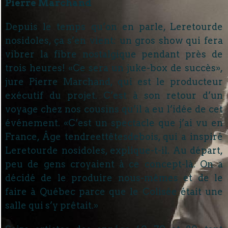
Pierre Marchand
Depuis le temps qu’on en parle, Leretourde
nosidoles, ça s’en vient: un gros show qui fera
vibrer la fibre nostalgique pendant près de
trois heures! «Ce sera un juke-box de succès»,
jure Pierre Marchand, qui est le producteur
exécutif du projet. C’est à son retour d’un
voyage chez nos cousins qu’il a eu l’idée de cet
événement. «C’est un spectacle que j’ai vu en
France, Âge tendreettêtesdebois, qui a inspiré
Leretourde nosidoles, explique-t-il. Au départ,
peu de gens croyaient à ce concept-là. On a
décidé de le produire nous-mêmes et de le
faire à Québec parce que le Colisée était une
salle qui s’y prêtait.»