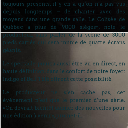
toujours présents, il y en a qu’on n’a pas vus
depuis longtemps – de chanter avec des
moyens dans une grande salle. Le Colisée de
Québec a plus de 9000 sièges», note le
producteur, sans parler de la scène de 3000
pieds carrés qui sera munie de quatre écrans
géants.
Le spectacle pourra aussi être vu en direct, en
haute définition, dans le confort de notre foyer:
Indigo et Bell Télé offrent cette possibilité.
Le producteur ne s’en cache pas, cet
événement n’est que le premier d’une série.
«On devrait bientôt donner des nouvelles pour
une édition à venir», promet-il.