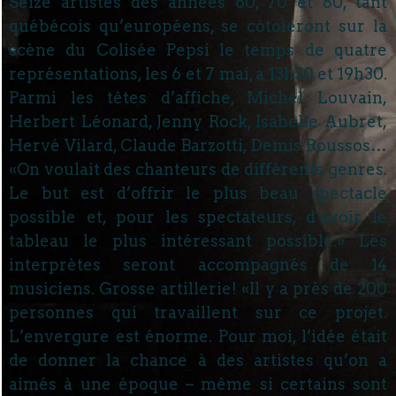
Seize artistes des années 60, 70 et 80, tant
québécois qu’européens, se côtoieront sur la
scène du Colisée Pepsi le temps de quatre
représentations, les 6 et 7 mai, à 13h30 et 19h30.
Parmi les têtes d’affiche, Michel Louvain,
Herbert Léonard, Jenny Rock, Isabelle Aubret,
Hervé Vilard, Claude Barzotti, Demis Roussos…
«On voulait des chanteurs de différents genres.
Le but est d’offrir le plus beau spectacle
possible et, pour les spectateurs, d’avoir le
tableau le plus intéressant possible.» Les
interprètes seront accompagnés de 14
musiciens. Grosse artillerie! «Il y a près de 200
personnes qui travaillent sur ce projet.
L’envergure est énorme. Pour moi, l’idée était
de donner la chance à des artistes qu’on a
aimés à une époque – même si certains sont