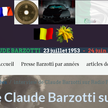
UDE BARZOTTI
23 juillet 1953
-
24 jui
ccueil
Presse Barzotti par années
articles d
ées
interview de Claude Barzotti sur Radio 
 Claude Barzotti s