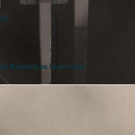
01)
de Barzotti en interview