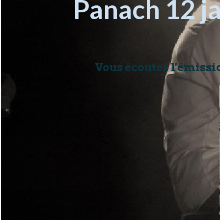
Panach 12 j
Vous écoutez l'émissio