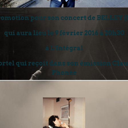
omotion pour son concert de BELLEY (
qui aura lieu le 9 février 2016 à 20h30
à L'Intégral
tel qui reçoit dans son émission Clau
Phonée