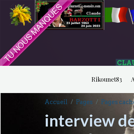
CLA
Rikounet83
A
Accueil
Pages
Pages cach
interview de