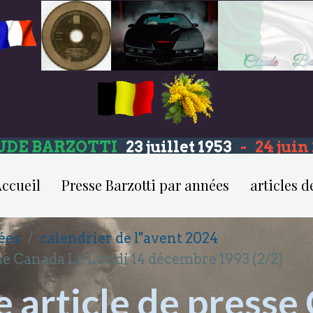
UDE BARZOTTI
23 juillet 1953
-
24 jui
ccueil
Presse Barzotti par années
articles d
ées
calendrier de l''avent 2024
se Canada Le Lundi 14 décembre 1993 (2/2)
 article de presse