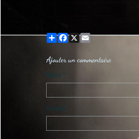
Partager
Facebook
X
Email
Ajouter un commentaire
Nom
E-mail