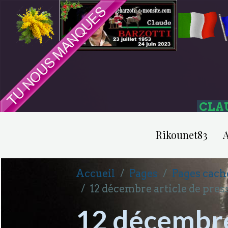
CLA
Rikounet83
A
Accueil
Pages
Pages cach
12 décembre article de pres
12 décembre