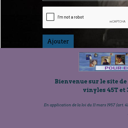
Ajouter
Bienvenue sur le site de
vinyles 45T et 
En application de la loi du 11 mars 1957 (art. 41