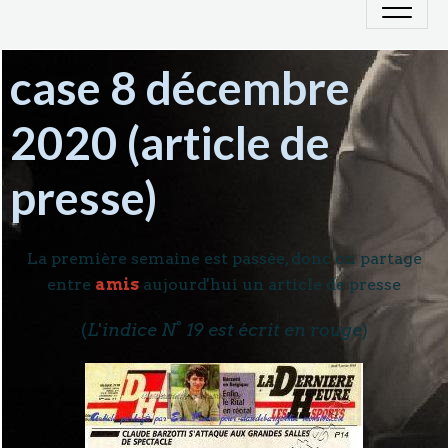
case 8 décembre
2020 (article de
presse)
La première semaine est passée, donc on partage
entre
amis
aujourd'hui un article de presse
(
L
'
indice N° 19 est écrit en rouge
)