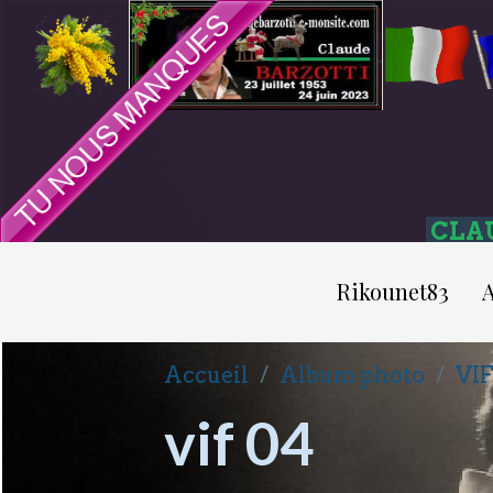
CLA
Rikounet83
A
Accueil
Album photo
VIF
vif 04