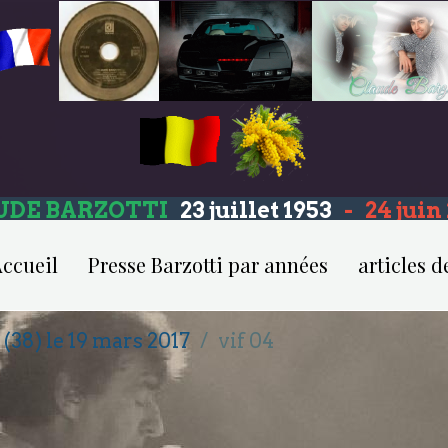
UDE BARZOTTI
23 juillet 1953
-
24 jui
ccueil
Presse Barzotti par années
articles d
 (38) le 19 mars 2017
vif 04