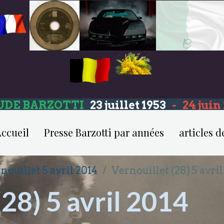
UDE BARZOTTI
23 juillet 1953
-
24 jui
ccueil
Presse Barzotti par années
articles d
nouillet 5 avril 2014
Vernouillet (28) 5 avril
(28) 5 avril 2014