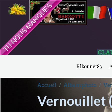
CLA
Rikounet83
A
Accueil
Album photo
Ver
Vernouillet 