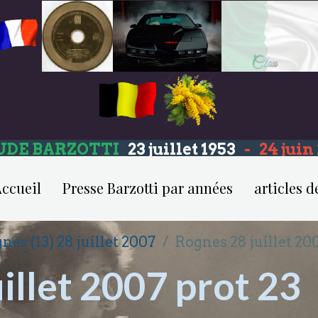
UDE BARZOTTI
23 juillet 1953
-
24 jui
ccueil
Presse Barzotti par années
articles d
nes (13) 28 juillet 2007
Rognes 28 juillet 20
illet 2007 prot 23