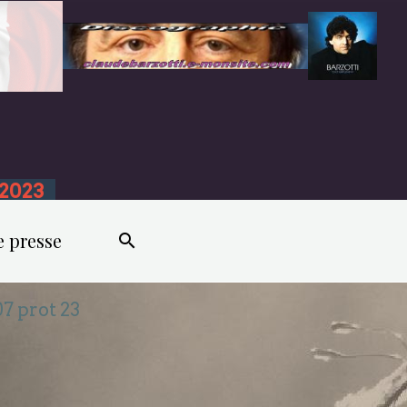
n 2023
e presse
07 prot 23