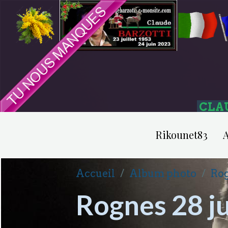
CLA
Rikounet83
A
Accueil
Album photo
Rog
Rognes 28 ju