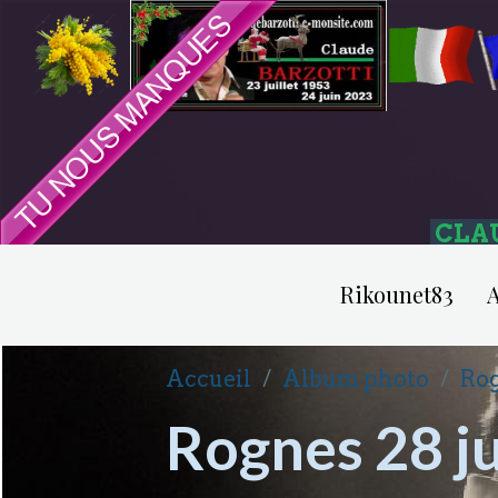
CLA
Rikounet83
A
Accueil
Album photo
Rog
Rognes 28 ju