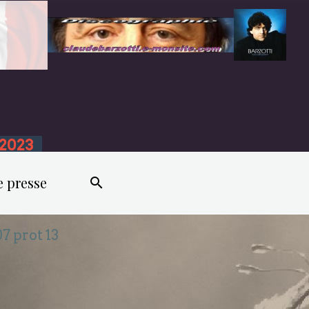
n 2023
e presse
7 prot 13