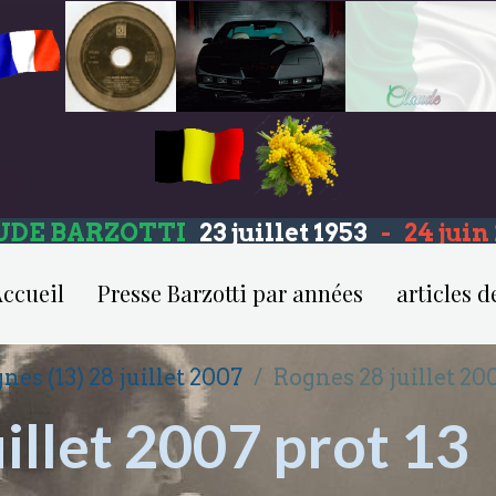
UDE BARZOTTI
23 juillet 1953
-
24 jui
ccueil
Presse Barzotti par années
articles d
nes (13) 28 juillet 2007
Rognes 28 juillet 200
illet 2007 prot 13