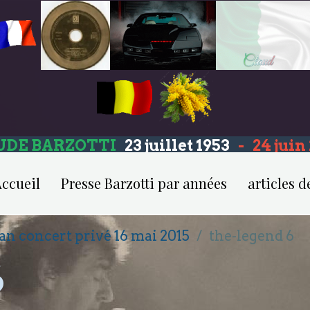
UDE BARZOTTI
23 juillet 1953
-
24 jui
ccueil
Presse Barzotti par années
articles d
an concert privé 16 mai 2015
the-legend 6
6