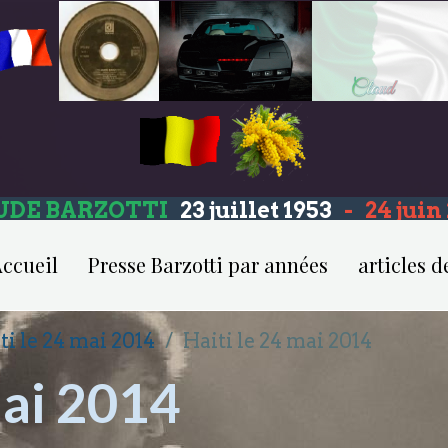
UDE BARZOTTI
23 juillet 1953
-
24 jui
ccueil
Presse Barzotti par années
articles d
ti le 24 mai 2014
Haiti le 24 mai 2014
mai 2014