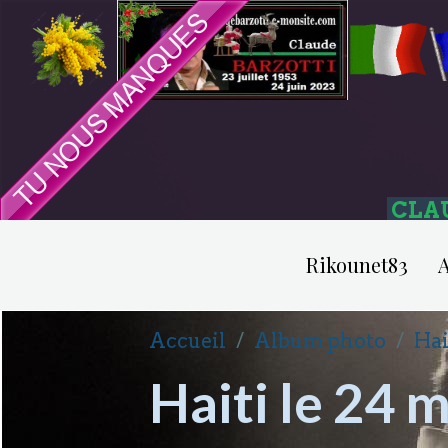
CLA
Rikounet83
A
Accueil
Album photo
Hai
Haiti le 24 