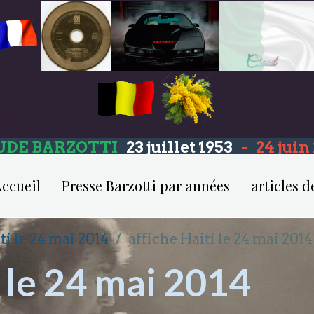
UDE BARZOTTI
23 juillet 1953
-
24 jui
ccueil
Presse Barzotti par années
articles d
ti le 24 mai 2014
affiche Haiti le 24 mai 2014
i le 24 mai 2014