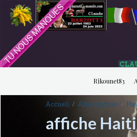
CLA
Rikounet83
A
Accueil
Album photo
Hai
affiche Hait