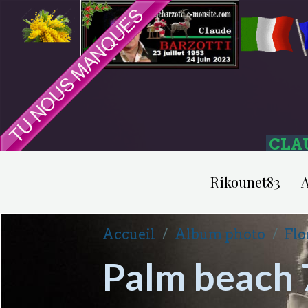
CLA
Rikounet83
A
Accueil
Album photo
Flo
Palm beach 