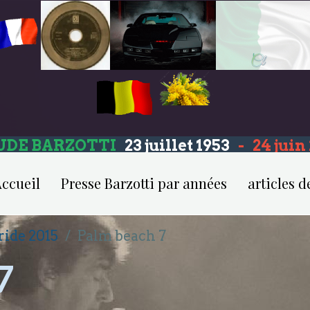
UDE BARZOTTI
23 juillet 1953
-
24 jui
ccueil
Presse Barzotti par années
articles d
ride 2015
Palm beach 7
7