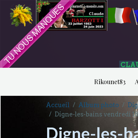
CLA
Rikounet83
A
Accueil
Album photo
Dig
Digne-les-bains vendredi 18
Digne-les-b