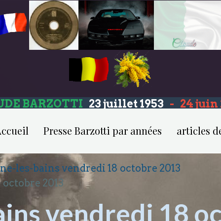
UDE BARZOTTI
23 juillet 1953
-
24 jui
ccueil
Presse Barzotti par années
articles d
ne-les-bains vendredi 18 octobre 2013
 octobre 2013
ains vendredi 18 o