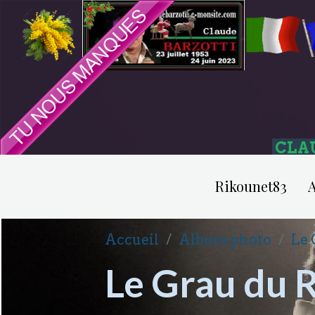
CLA
Rikounet83
A
Accueil
Album photo
Le 
Le Grau du 