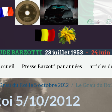
UDE BARZOTTI
23 juillet 1953
-
24 jui
ccueil
Presse Barzotti par années
articles d
Grau du Roi le 5 octobre 2012
Le Grau du Roi
Roi 5/10/2012