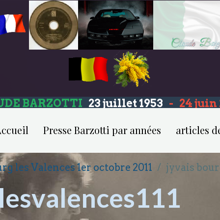
UDE BARZOTTI
23 juillet 1953
-
24 jui
ccueil
Presse Barzotti par années
articles d
rg les Valences 1er octobre 2011
jyvais bou
glesvalences111