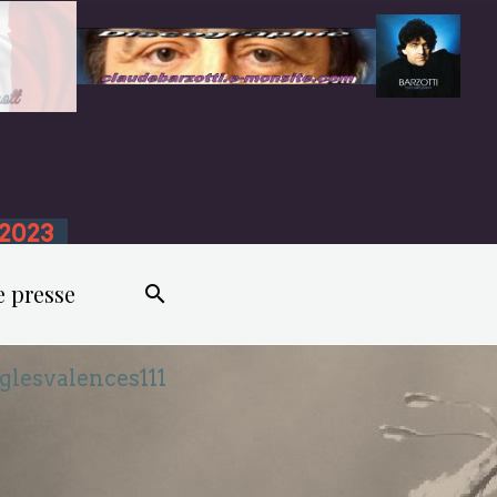
n 2023
e presse
rglesvalences111