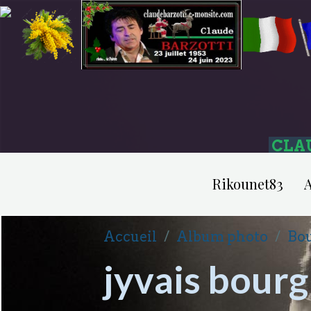
CLA
Rikounet83
A
Accueil
Album photo
Bou
jyvais bour