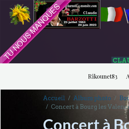
CLA
Rikounet83
A
Accueil
Album photo
Bou
Concert à Bourg les Valence
Concert à Bo