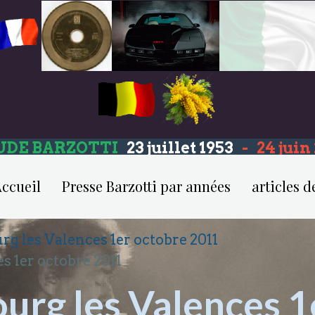
UDE BARZOTTI
23 juillet 1953
-
24 jui
ccueil
Presse Barzotti par années
articles d
rg les Valences 1er octobre 2011
s 1er octobre 2011
urg les Valences 1