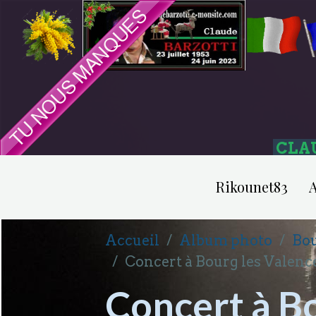
CLA
Rikounet83
A
Accueil
Album photo
Bou
Concert à Bourg les Valence
Concert à Bo