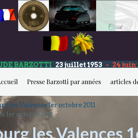
UDE BARZOTTI
23 juillet 1953
-
24 jui
ccueil
Presse Barzotti par années
articles d
rg les Valences 1er octobre 2011
s 1er octobre 2011
urg les Valences 1