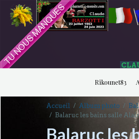
CLA
Rikounet83
A
Accueil
Album photo
Bal
Balaruc les bains salle Alain
Balaruc les b