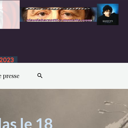
n 2023
e presse
las le 18