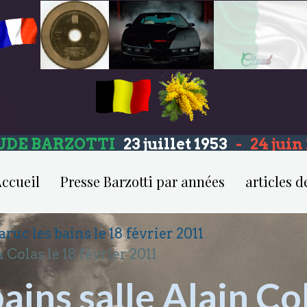
UDE BARZOTTI
23 juillet 1953
-
24 jui
ccueil
Presse Barzotti par années
articles d
aruc les bains le 18 février 2011
 Colas le 18 février 2011
ains salle Alain Co