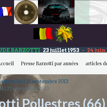
UDE BARZOTTI
23 juillet 1953
-
24 jui
ccueil
Presse Barzotti par années
articles d
lestres (66) 21 septembre 2013
(66) 21 septembre 2013
tti Pollestres (66)