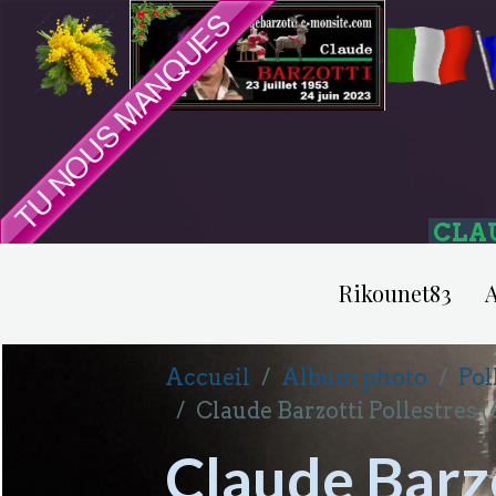
CLA
Rikounet83
A
Accueil
Album photo
Pol
Claude Barzotti Pollestres 
Claude Barzo