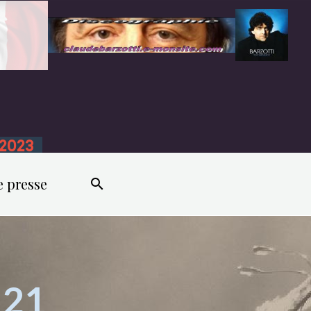
n 2023
e presse
 21