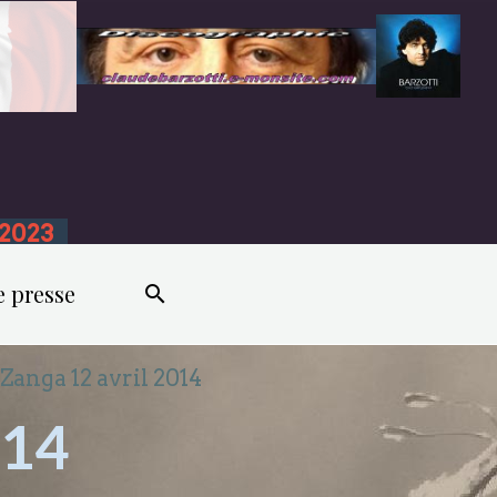
n 2023
e presse
Zanga 12 avril 2014
014