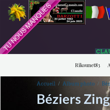
CLA
Rikounet83
A
Accueil
Album photo
Béz
Béziers Zing