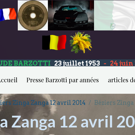
UDE BARZOTTI
23 juillet 1953
-
24 jui
ccueil
Presse Barzotti par années
articles d
iers Zinga Zanga 12 avril 2014
Béziers Zinga 
a Zanga 12 avril 2