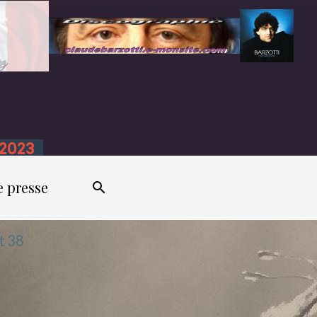
n 2023
e presse
t 38