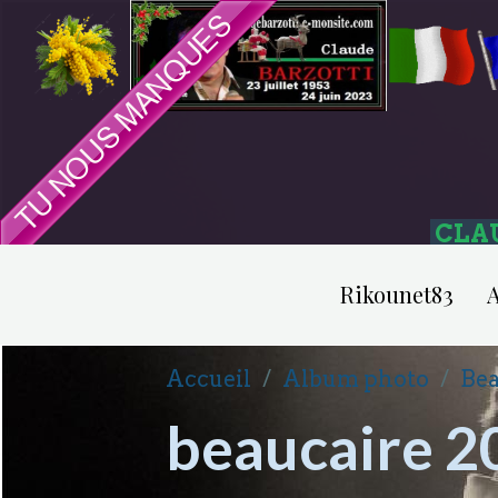
CLA
Rikounet83
A
Accueil
Album photo
Bea
beaucaire 2