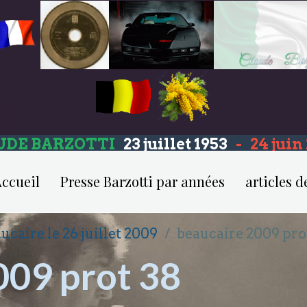
UDE BARZOTTI
23 juillet 1953
-
24 jui
ccueil
Presse Barzotti par années
articles d
ucaire le 26 juillet 2009
beaucaire 2009 pro
009 prot 38