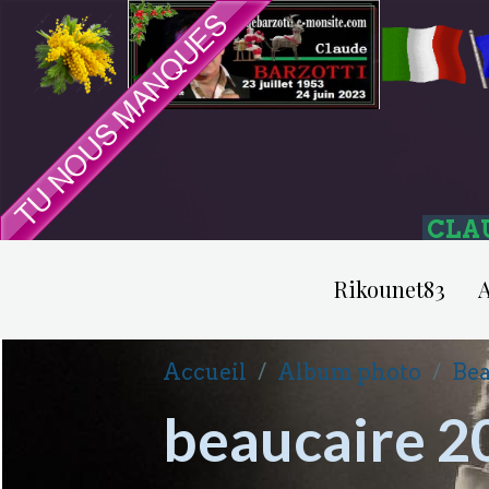
CLA
Rikounet83
A
Accueil
Album photo
Bea
beaucaire 2