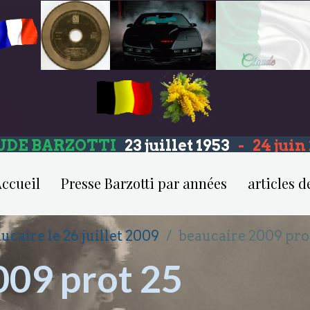
UDE BARZOTTI
23 juillet 1953
-
24 jui
ccueil
Presse Barzotti par années
articles d
ucaire le 26 juillet 2009
beaucaire 2009 pro
009 prot 25