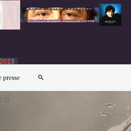
n 2023
e presse
t 25