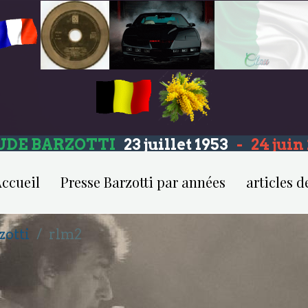
UDE BARZOTTI
23 juillet 1953
-
24 jui
ccueil
Presse Barzotti par années
articles d
zotti
rlm2