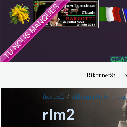
CLA
Rikounet83
A
Accueil
Album photo
bar
rlm2