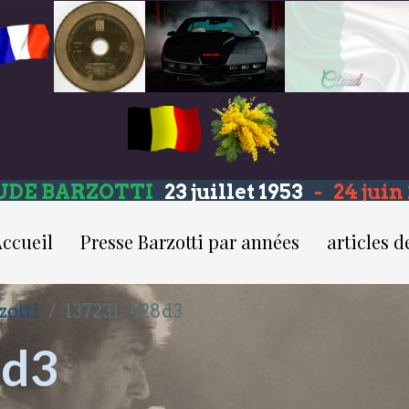
UDE BARZOTTI
23 juillet 1953
-
24 jui
ccueil
Presse Barzotti par années
articles d
zotti
137231_428d3
8d3