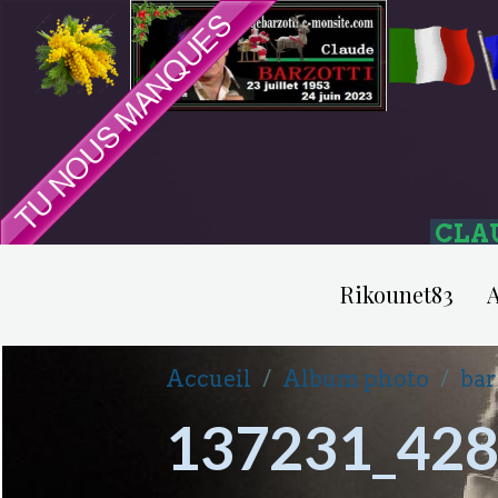
CLA
Rikounet83
A
Accueil
Album photo
bar
137231_42