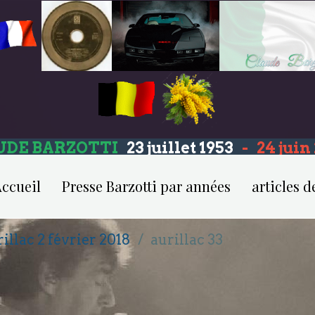
UDE BARZOTTI
23 juillet 1953
-
24 jui
ccueil
Presse Barzotti par années
articles d
illac 2 février 2018
aurillac 33