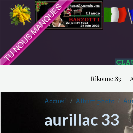
CLA
Rikounet83
A
Accueil
Album photo
Aur
aurillac 33