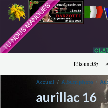
CLA
Rikounet83
A
Accueil
Album photo
Aur
aurillac 16