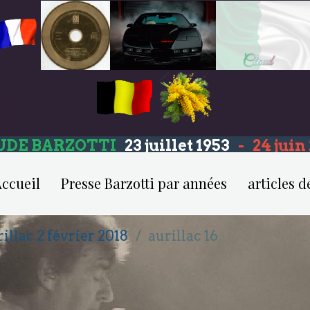
UDE BARZOTTI
23 juillet 1953
-
24 jui
ccueil
Presse Barzotti par années
articles d
illac 2 février 2018
aurillac 16