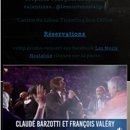
valentines...@lesnuitsnostalgie
Casino du Liban Ticketing Box-Office
Réservations
vidép promo concert sur facebook
Les Nuits
Nostalgie
cliquez sur la photo