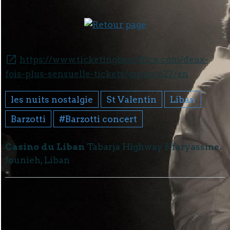
https://www.ticketingboxoffice.com/deux-
fois-plus-sensuelle-tickets/group/627/en
les nuits nostalgie
St Valentin
Liban
Barzotti
#Barzotti concert
Casino du Liban
Tabarja Highway Kfaryassine،
Jounieh, Liban