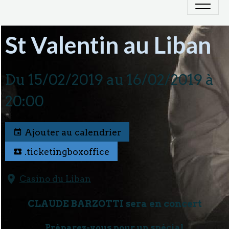
St Valentin au Liban
Du 15/02/2019
au 16/02/2019
à
20:00
Ajouter au calendrier
.ticketingboxoffice
Casino du Liban
CLAUDE BARZOTTI sera en concert
Préparez-vous pour un spécial