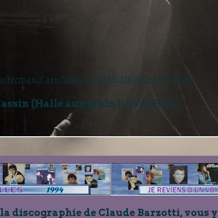
hop/fr/manif.asp?idmanif=231531&idtier=6975090
ssin (Halle aux grain
LAVAUR (81)
 la discographie de Claude Barzotti, vous y