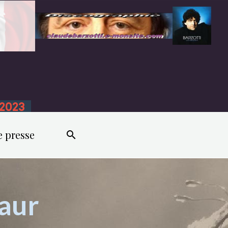
n 2023
e presse
vaur