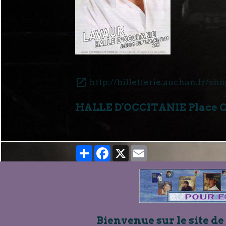
http://billetterie.auchan.fr/s
HALLE D'OCCITANIE Place Ca
Partager
Facebook
X
Email
Bienvenue sur le site de