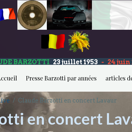
UDE BARZOTTI
23 juillet 1953
-
24 jui
ccueil
Presse Barzotti par années
articles d
live
Claude Barzotti en concert Lavaur
otti en concert La