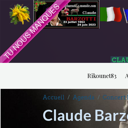
CLA
Rikounet83
A
Accueil
Agenda
Concert 
Claude Barz