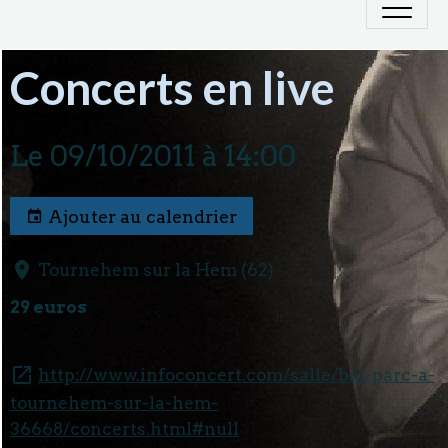
Concerts en live
Le 09/10/2011
à 14:00
Ajouter au calendrier
Tournehem sur la Hem (62)
29 euros
http://www.infoconcert.com/salle/bal-parc-a-
tournehem-sur-la-hem-
36668/concerts.html#null