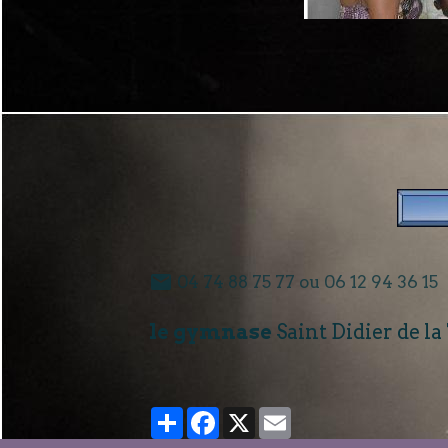
04 74 88 75 77 ou 06 12 94 36 15
le gymnase
Saint Didier de la
Partager
Facebook
X
Email