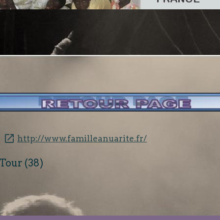
http://www.familleanuarite.fr/
 Tour (38)