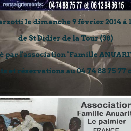
zotti le dimanche 9 février 2014 à l
de St Didier de la Tour (38)
 par l'association "Famille ANUARIT
 et réservations au 04 74 88 75 77 ou