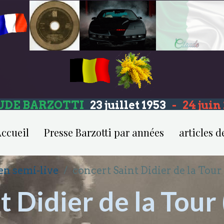
UDE BARZOTTI
23 juillet 1953
-
24 jui
ccueil
Presse Barzotti par années
articles d
en semi-live
concert Saint Didier de la Tour
t Didier de la Tour 