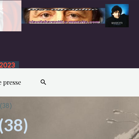
n 2023
e presse
 (38)
(38)