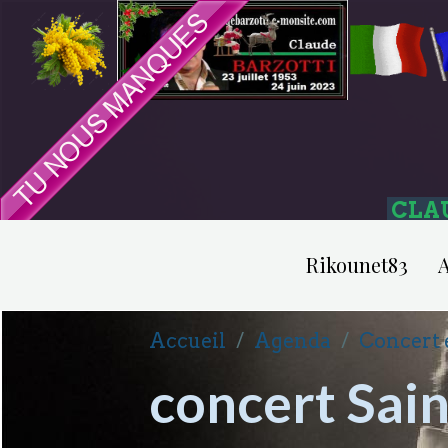
CLA
Rikounet83
A
Accueil
Agenda
Concert 
concert Sain