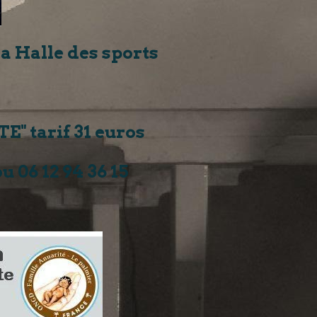
a Halle des sports
E" tarif 31 euros
 06 12 94 36 15