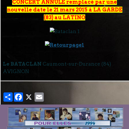
CONCERT ANNULE remplacé par une
nouvelle date le 21 mars 2015 à LA GARDE
(83) au LATINO
Le BATACLAN
Caumont-sur-Durance (84)
AVIGNON
Partager
Facebook
X
Email